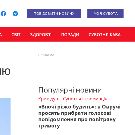
ПОВІДОМИТИ НОВИНУ
МОЯ СУБОТА
А
СВІТ
ЗДОРОВ’Я
ПОРАДИ
СУБОТНЯ КАВА
РЕКЛАМА
лю
Популярні новини
Крик душі
,
Суботня інформація
«Вночі різко будить»: в Овручі
просять прибрати голосові
повідомлення про повітряну
тривогу