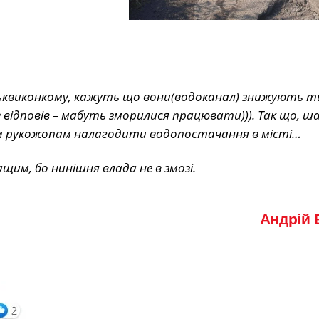
 міськвиконкому, кажуть що вони(водоканал) знижують т
е відповів – мабуть зморилися працювати))). Так що, ша
м рукожопам налагодити водопостачання в місті…
щим, бо нинішня влада не в змозі.
Андрій 