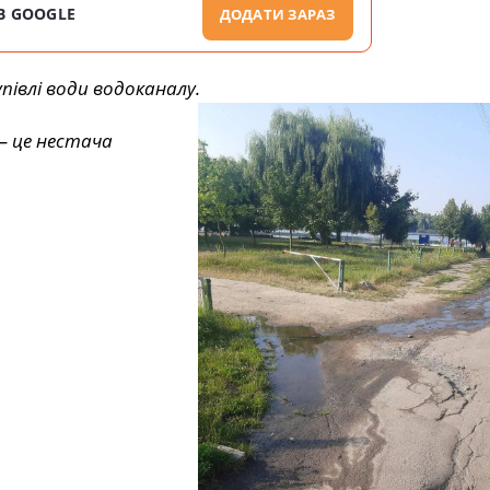
В GOOGLE
ДОДАТИ ЗАРАЗ
півлі води водоканалу.
– це нестача