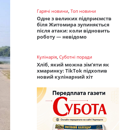
Гарячі новини
,
Топ новини
Одне з великих підприємств
біля Житомира зупиняється
після атаки: коли відновить
роботу — невідомо
Кулінарія
,
Суботні поради
Хліб, який можна зім’яти як
хмаринку: TikTok підхопив
новий кулінарний хіт