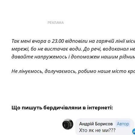
РЕКЛАМА
Так мені вчора о 23.00 відповіли на гарячій лінії
мережі, бо не вистачає води. До речі, водоканал н
давайте напружемось і допоможем нашим рідни
Не лінуємось, долучаємось, робимо наше місто кра
Що пишуть бердичівляни в інтернеті: