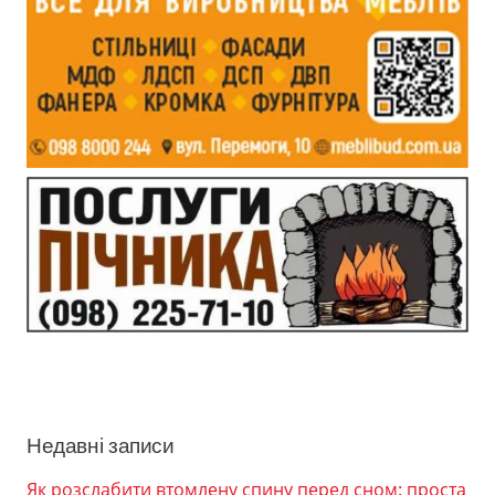
Недавні записи
Як розслабити втомлену спину перед сном: проста