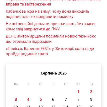
вправа та застереження
Кабачкова ікра на зиму: чому вона виходить
водянистою і як виправити помилку
Не всі пенсійні доплати призначають без заяви:
кому слід звернутися до ПФУ
ДСНС Житомирщини посилили новою технікою:
що отримали підрозділи
«Полісся. Вареник FEST» у Житомирі: коли та де
пройде родинне свято
Серпень 2026
Пн
Вт
Ср
Чт
Пт
Сб
Нд
1
2
3
4
5
6
7
8
9
10
11
12
13
14
15
16