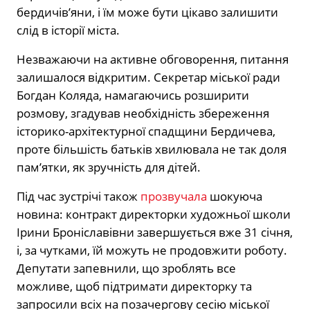
бердичів’яни, і їм може бути цікаво залишити
слід в історії міста.
Незважаючи на активне обговорення, питання
залишалося відкритим. Секретар міської ради
Богдан Коляда, намагаючись розширити
розмову, згадував необхідність збереження
історико-архітектурної спадщини Бердичева,
проте більшість батьків хвилювала не так доля
пам’ятки, як зручність для дітей.
Під час зустрічі також
прозвучала
шокуюча
новина: контракт директорки художньої школи
Ірини Броніславівни завершується вже 31 січня,
і, за чутками, їй можуть не продовжити роботу.
Депутати запевнили, що зроблять все
можливе, щоб підтримати директорку та
запросили всіх на позачергову сесію міської