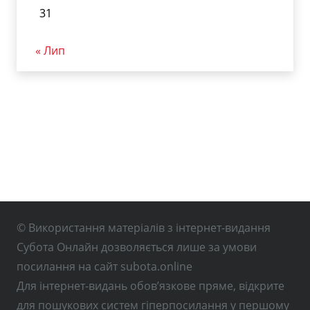
31
« Лип
© Використання матеріалів з інтернет-видання
Субота Онлайн дозволяється лише за умови
посилання на сайт subota.online
Для інтернет-видань обов’язкове пряме, відкрите
для пошукових систем гіперпосилання у першому