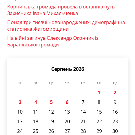
Корнинська громада провела в останню путь
Захисника Івана Михальченка
Понад три тисячі новонароджених: демографічна
статистика Житомирщини
На війні загинув Олександр Окончик із
Баранівської громади
Серпень 2026
Пн
Вт
Ср
Чт
Пт
Сб
Нд
1
2
3
4
5
6
7
8
9
10
11
12
13
14
15
16
17
18
19
20
21
22
23
24
25
26
27
28
29
30