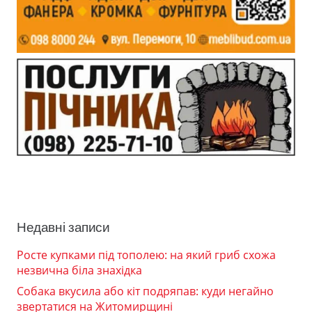
Недавні записи
Росте купками під тополею: на який гриб схожа
незвична біла знахідка
Собака вкусила або кіт подряпав: куди негайно
звертатися на Житомирщині