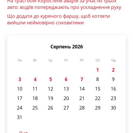
На трасі біля Коростеня аварія за участю трьох
авто: водіїв попереджають про ускладнення руху
Що додати до курячого фаршу, щоб котлети
вийшли неймовірно соковитими
Серпень 2026
Пн
Вт
Ср
Чт
Пт
Сб
Нд
1
2
3
4
5
6
7
8
9
10
11
12
13
14
15
16
17
18
19
20
21
22
23
24
25
26
27
28
29
30
31