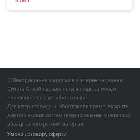
« Лип
© Використання матеріалів з інтернет-видання
Субота Онлайн дозволяється лише за умови
посилання на сайт subota.online
Для інтернет-видань обов’язкове пряме, відкрите
для пошукових систем гіперпосилання у першому
абзаці на конкретний матеріал.
Умови договору оферти