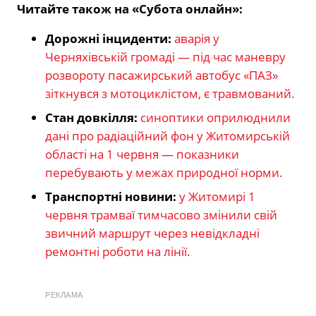
Читайте також на «Субота онлайн»:
Дорожні інциденти:
аварія у
Черняхівській громаді — під час маневру
розвороту пасажирський автобус «ПАЗ»
зіткнувся з мотоциклістом, є травмований.
Стан довкілля:
синоптики оприлюднили
дані про радіаційний фон у Житомирській
області на 1 червня — показники
перебувають у межах природної норми.
Транспортні новини:
у Житомирі 1
червня трамваї тимчасово змінили свій
звичний маршрут через невідкладні
ремонтні роботи на лінії.
РЕКЛАМА