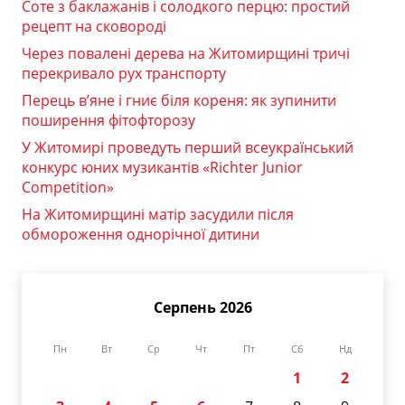
Соте з баклажанів і солодкого перцю: простий
рецепт на сковороді
Через повалені дерева на Житомирщині тричі
перекривало рух транспорту
Перець в’яне і гниє біля кореня: як зупинити
поширення фітофторозу
У Житомирі проведуть перший всеукраїнський
конкурс юних музикантів «Richter Junior
Competition»
На Житомирщині матір засудили після
обмороження однорічної дитини
Серпень 2026
Пн
Вт
Ср
Чт
Пт
Сб
Нд
1
2