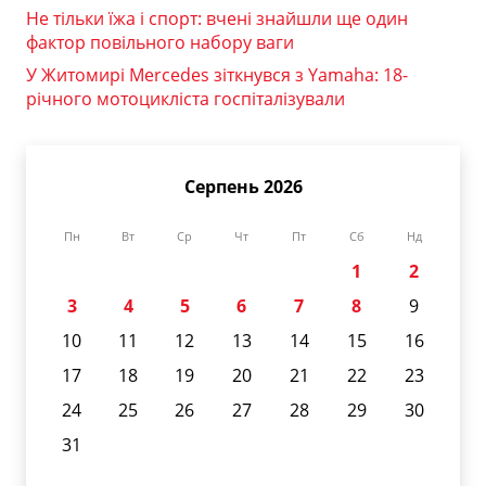
Не тільки їжа і спорт: вчені знайшли ще один
фактор повільного набору ваги
У Житомирі Mercedes зіткнувся з Yamaha: 18-
річного мотоцикліста госпіталізували
Серпень 2026
Пн
Вт
Ср
Чт
Пт
Сб
Нд
1
2
3
4
5
6
7
8
9
10
11
12
13
14
15
16
17
18
19
20
21
22
23
24
25
26
27
28
29
30
31