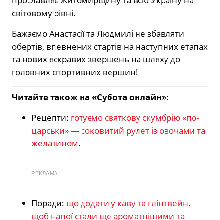
прославляє Житомирщину та всю Україну на
світовому рівні.
Бажаємо Анастасії та Людмилі не збавляти
обертів, впевнених стартів на наступних етапах
та нових яскравих звершень на шляху до
головних спортивних вершин!
Читайте також на «Субота онлайн»:
Рецепти:
готуємо святкову скумбрію «по-
царськи» — соковитий рулет із овочами та
желатином
.
РЕКЛАМА
Поради:
що додати у каву та глінтвейн,
щоб напої стали ще ароматнішими та