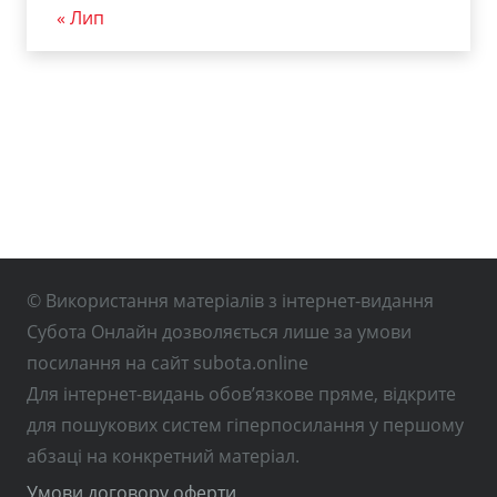
« Лип
© Використання матеріалів з інтернет-видання
Субота Онлайн дозволяється лише за умови
посилання на сайт subota.online
Для інтернет-видань обов’язкове пряме, відкрите
для пошукових систем гіперпосилання у першому
абзаці на конкретний матеріал.
Умови договору оферти