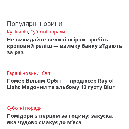
Популярні новини
Кулінарія
,
Суботні поради
Не викидайте великі огірки: зробіть
кроповий реліш — взимку банку з’їдають
за раз
Гарячі новини
,
Світ
Помер Вільям Орбіт — продюсер Ray of
Light Мадонни та альбому 13 гурту Blur
Суботні поради
Помідори з перцем за годину: закуска,
яка чудово смакує до м’яса