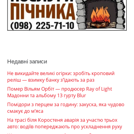
Недавні записи
Не викидайте великі огірки: зробіть кроповий
реліш — взимку банку з’їдають за раз
Помер Вільям Орбіт — продюсер Ray of Light
Мадонни та альбому 13 гурту Blur
Помідори з перцем за годину: закуска, яка чудово
смакує до м’яса
На трасі біля Коростеня аварія за участю трьох
авто: водіїв попереджають про ускладнення руху