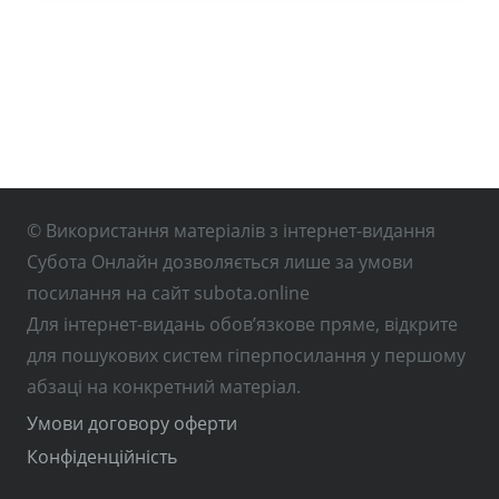
© Використання матеріалів з інтернет-видання
Субота Онлайн дозволяється лише за умови
посилання на сайт subota.online
Для інтернет-видань обов’язкове пряме, відкрите
для пошукових систем гіперпосилання у першому
абзаці на конкретний матеріал.
Умови договору оферти
Конфіденційність