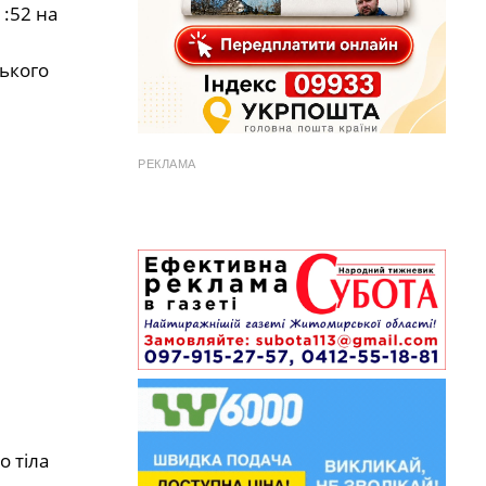
1:52 на
ького
РЕКЛАМА
о тіла