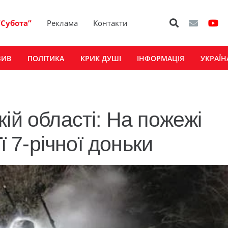
“Субота”
Реклама
Контакти
ЗИВ
ПОЛІТИКА
КРИК ДУШІ
ІНФОРМАЦІЯ
УКРАЇН
ій області: На пожежі
ї 7-річної доньки