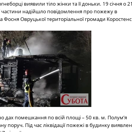
гнеборці виявили тіло жінки та її доньки. 19 січня о 2
ї частини надійшло повідомлення про пожежу в
 Фосня Овруцької територіальної громади Коростенс
 дах помешкання по всій площі – 50 кв. м. Полум’я
 поруч. Під час ліквідації пожежі в будинку виявлен