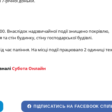
ї 7-річної доньки.
:00. Внаслідок надзвичайної події знищено покрівлю,
 стін будинку, стіну господарської будівлі.
час паління. На місці події працювало 2 одиниці тех
аналі
Субота Онлайн
ПІДПИСАТИСЬ НА FACEBOOK СПІЛ