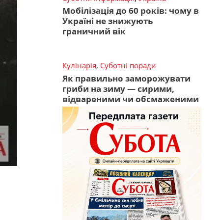
Мобілізація до 60 років: чому в
Україні не знижують
граничний вік
Кулінарія
,
Суботні поради
Як правильно заморожувати
гриби на зиму — сирими,
відвареними чи обсмаженими