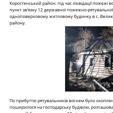
Коростенський район: під час ліквідації пожежі во
пункт зв’язку 12 державної пожежно-рятувально
одноповерховому житловому будинку в с. Велика
району.
По прибуттю рятувальників вогнем було охоплено
поширилося на господарську будівлю, розташовану