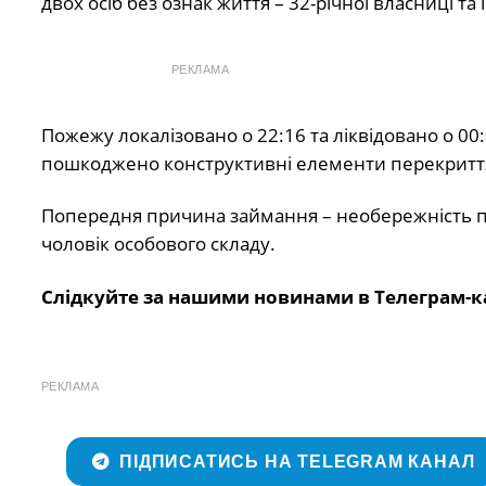
двох осіб без ознак життя – 32-річної власниці та ї
РЕКЛАМА
Пожежу локалізовано о 22:16 та ліквідовано о 00
пошкоджено конструктивні елементи перекриття та
Попередня причина займання – необережність під 
чоловік особового складу.
Слідкуйте за нашими новинами в Телеграм-к
РЕКЛАМА
ПІДПИСАТИСЬ НА TELEGRAM КАНАЛ