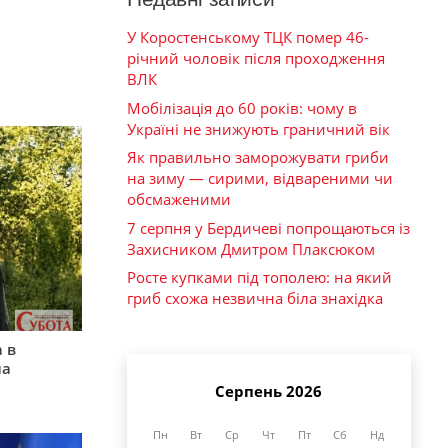
У Коростенському ТЦК помер 46-
річний чоловік після проходження
ВЛК
Мобілізація до 60 років: чому в
Україні не знижують граничний вік
Як правильно заморожувати гриби
на зиму — сирими, відвареними чи
обсмаженими
7 серпня у Бердичеві попрощаються із
Захисником Дмитром Плаксюком
Росте купками під тополею: на який
гриб схожа незвична біла знахідка
 в
на
Серпень 2026
Пн
Вт
Ср
Чт
Пт
Сб
Нд