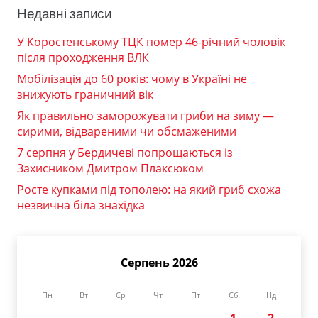
Недавні записи
У Коростенському ТЦК помер 46-річний чоловік
після проходження ВЛК
Мобілізація до 60 років: чому в Україні не
знижують граничний вік
Як правильно заморожувати гриби на зиму —
сирими, відвареними чи обсмаженими
7 серпня у Бердичеві попрощаються із
Захисником Дмитром Плаксюком
Росте купками під тополею: на який гриб схожа
незвична біла знахідка
Серпень 2026
Пн
Вт
Ср
Чт
Пт
Сб
Нд
1
2