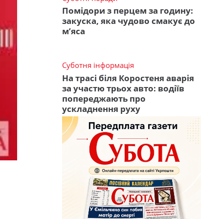
Помідори з перцем за годину:
закуска, яка чудово смакує до
м’яса
Суботня інформація
На трасі біля Коростеня аварія
за участю трьох авто: водіїв
попереджають про
ускладнення руху