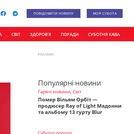
ПОВІДОМИТИ НОВИНУ
МОЯ СУБОТА
А
СВІТ
ЗДОРОВ’Я
ПОРАДИ
СУБОТНЯ КАВА
РЕКЛАМА
Популярні новини
Гарячі новини
,
Світ
Помер Вільям Орбіт —
продюсер Ray of Light Мадонни
та альбому 13 гурту Blur
Суботні поради