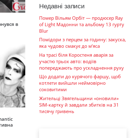
Недавні записи
Помер Вільям Орбіт — продюсер Ray
я
рнувся в
of Light Мадонни та альбому 13 гурту
Blur
Помідори з перцем за годину: закуска,
яка чудово смакує до м’яса
На трасі біля Коростеня аварія за
участю трьох авто: водіїв
попереджають про ускладнення руху
Що додати до курячого фаршу, щоб
котлети вийшли неймовірно
соковитими
Жительці Звягельщини «оновили»
SIM-картку й завдали збитків на 31
тисячу гривень
mantic
ативна