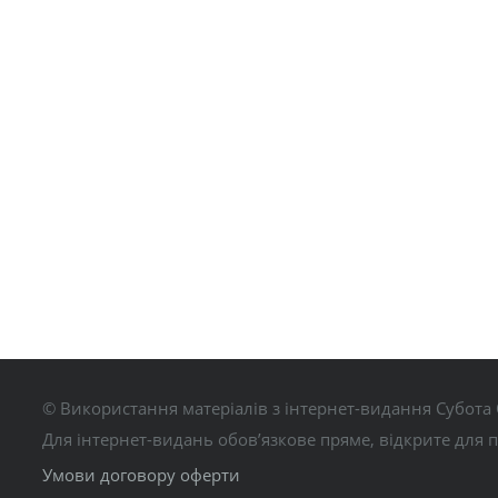
© Використання матеріалів з інтернет-видання Субота 
Для інтернет-видань обов’язкове пряме, відкрите для 
Умови договору оферти