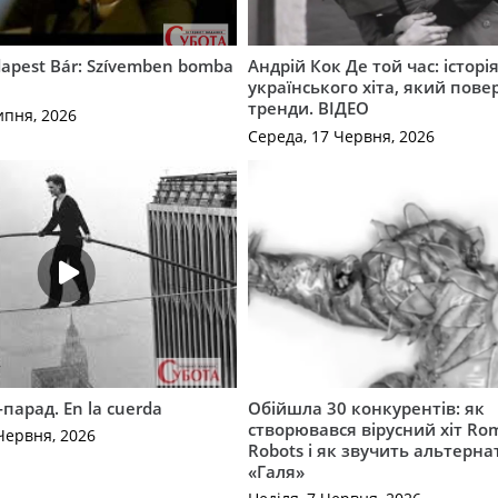
apest Bár: Szívemben bomba
Андрій Кок Де той час: історі
українського хіта, який пове
тренди. ВІДЕО
ипня, 2026
Середа, 17 Червня, 2026
-парад. En la cuerda
Обійшла 30 конкурентів: як
створювався вірусний хіт Ro
Червня, 2026
Robots і як звучить альтерн
«Галя»