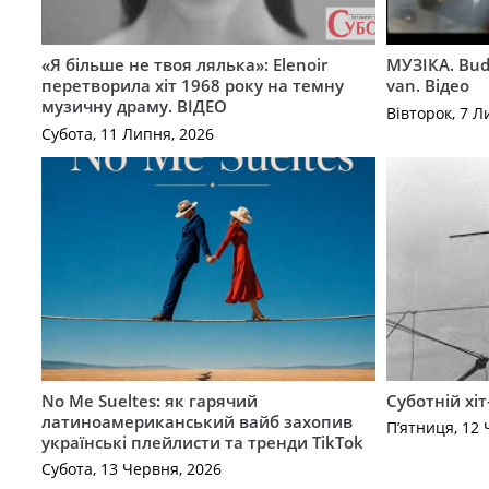
«Я більше не твоя лялька»: Elenoir
МУЗІКА. Bud
перетворила хіт 1968 року на темну
van. Відео
музичну драму. ВІДЕО
Вівторок, 7 Л
Субота, 11 Липня, 2026
No Me Sueltes: як гарячий
Суботній хіт
латиноамериканський вайб захопив
П’ятниця, 12 
українські плейлисти та тренди TikTok
Субота, 13 Червня, 2026