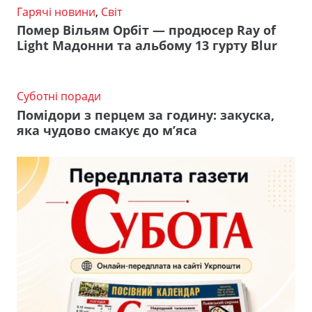
Гарячі новини
,
Світ
Помер Вільям Орбіт — продюсер Ray of
Light Мадонни та альбому 13 гурту Blur
Суботні поради
Помідори з перцем за годину: закуска,
яка чудово смакує до м’яса