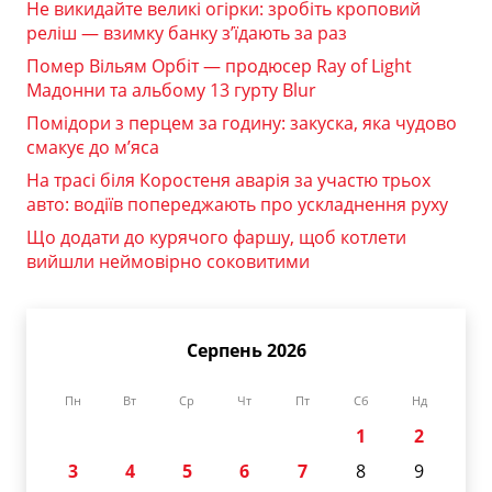
Не викидайте великі огірки: зробіть кроповий
реліш — взимку банку з’їдають за раз
Помер Вільям Орбіт — продюсер Ray of Light
Мадонни та альбому 13 гурту Blur
Помідори з перцем за годину: закуска, яка чудово
смакує до м’яса
На трасі біля Коростеня аварія за участю трьох
авто: водіїв попереджають про ускладнення руху
Що додати до курячого фаршу, щоб котлети
вийшли неймовірно соковитими
Серпень 2026
Пн
Вт
Ср
Чт
Пт
Сб
Нд
1
2
3
4
5
6
7
8
9