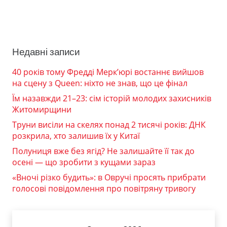
Недавні записи
40 років тому Фредді Мерк’юрі востаннє вийшов
на сцену з Queen: ніхто не знав, що це фінал
Їм назавжди 21–23: сім історій молодих захисників
Житомирщини
Труни висіли на скелях понад 2 тисячі років: ДНК
розкрила, хто залишив їх у Китаї
Полуниця вже без ягід? Не залишайте її так до
осені — що зробити з кущами зараз
«Вночі різко будить»: в Овручі просять прибрати
голосові повідомлення про повітряну тривогу