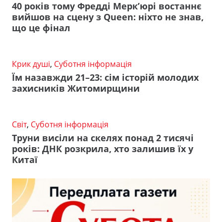
40 років тому Фредді Мерк’юрі востаннє
вийшов на сцену з Queen: ніхто не знав,
що це фінал
Крик душі
,
Суботня інформація
Їм назавжди 21–23: сім історій молодих
захисників Житомирщини
Світ
,
Суботня інформація
Труни висіли на скелях понад 2 тисячі
років: ДНК розкрила, хто залишив їх у
Китаї