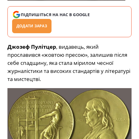
ПІДПИШІТЬСЯ НА НАС В GOOGLE
ДОДАТИ ЗАРАЗ
Джозеф Пулітцер
, видавець, який
прославився «жовтою пресою», залишив після
себе спадщину, яка стала мірилом чесної
журналістики та високих стандартів у літературі
та мистецтві.