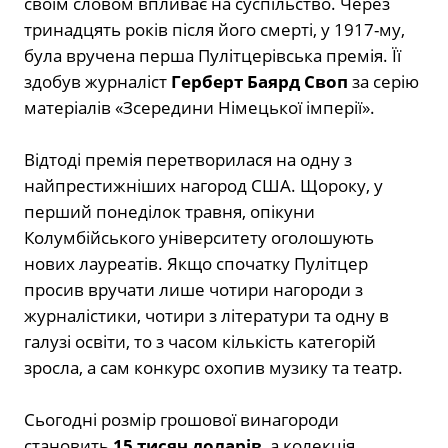
своїм словом впливає на суспільство. Через
тринадцять років після його смерті, у 1917-му,
була вручена перша Пулітцерівська премія. Її
здобув журналіст
Герберт Баярд Своп
за серію
матеріалів «Зсередини Німецької імперії».
Відтоді премія перетворилася на одну з
найпрестижніших нагород США. Щороку, у
перший понеділок травня, опікуни
Колумбійського університету оголошують
нових лауреатів. Якщо спочатку Пулітцер
просив вручати лише чотири нагороди з
журналістики, чотири з літератури та одну в
галузі освіти, то з часом кількість категорій
зросла, а сам конкурс охопив музику та театр.
Сьогодні розмір грошової винагороди
становить
15 тисяч доларів
, а колекція