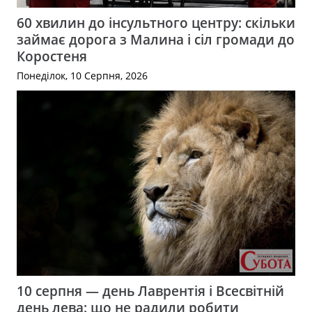
60 хвилин до інсультного центру: скільки
займає дорога з Малина і сіл громади до
Коростеня
Понеділок, 10 Серпня, 2026
10 серпня — день Лаврентія і Всесвітній
день лева: що не радили робити