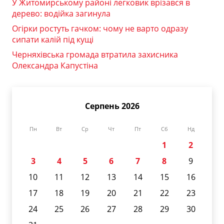
У Житомирському районі легковик врізався в
дерево: водійка загинула
Огірки ростуть гачком: чому не варто одразу
сипати калій під кущі
Черняхівська громада втратила захисника
Олександра Капустіна
Серпень 2026
Пн
Вт
Ср
Чт
Пт
Сб
Нд
1
2
3
4
5
6
7
8
9
10
11
12
13
14
15
16
17
18
19
20
21
22
23
24
25
26
27
28
29
30