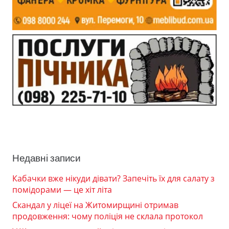
Недавні записи
Кабачки вже нікуди дівати? Запечіть їх для салату з
помідорами — це хіт літа
Скандал у ліцеї на Житомирщині отримав
продовження: чому поліція не склала протокол