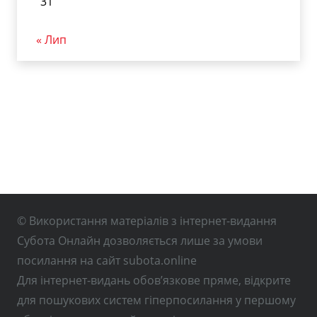
31
« Лип
© Використання матеріалів з інтернет-видання
Субота Онлайн дозволяється лише за умови
посилання на сайт subota.online
Для інтернет-видань обов’язкове пряме, відкрите
для пошукових систем гіперпосилання у першому