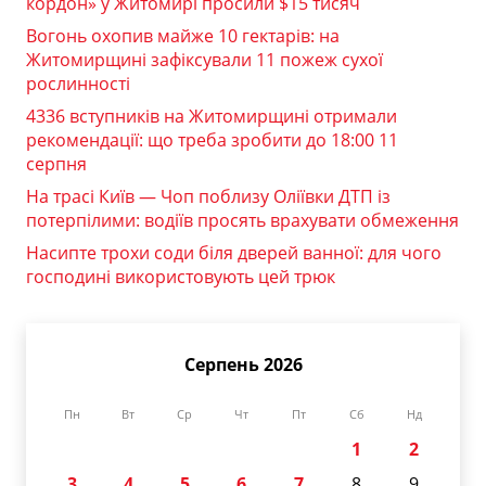
кордон» у Житомирі просили $15 тисяч
Вогонь охопив майже 10 гектарів: на
Житомирщині зафіксували 11 пожеж сухої
рослинності
4336 вступників на Житомирщині отримали
рекомендації: що треба зробити до 18:00 11
серпня
На трасі Київ — Чоп поблизу Оліївки ДТП із
потерпілими: водіїв просять врахувати обмеження
Насипте трохи соди біля дверей ванної: для чого
господині використовують цей трюк
Серпень 2026
Пн
Вт
Ср
Чт
Пт
Сб
Нд
1
2
3
4
5
6
7
8
9