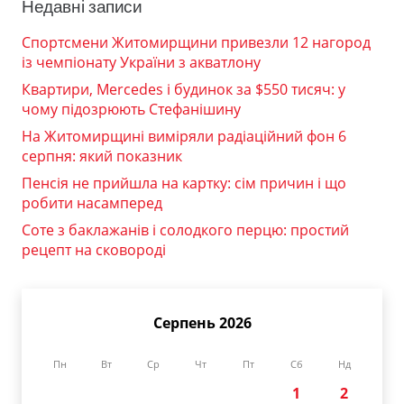
Недавні записи
Спортсмени Житомирщини привезли 12 нагород
із чемпіонату України з акватлону
Квартири, Mercedes і будинок за $550 тисяч: у
чому підозрюють Стефанішину
На Житомирщині виміряли радіаційний фон 6
серпня: який показник
Пенсія не прийшла на картку: сім причин і що
робити насамперед
Соте з баклажанів і солодкого перцю: простий
рецепт на сковороді
Серпень 2026
Пн
Вт
Ср
Чт
Пт
Сб
Нд
1
2