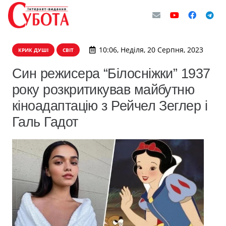
10:06, Неділя, 20 Серпня, 2023
КРИК ДУШІ
СВІТ
Син режисера “Білосніжки” 1937
року розкритикував майбутню
кіноадаптацію з Рейчел Зеглер і
Галь Гадот