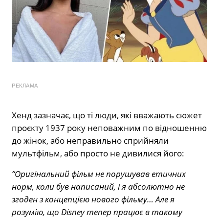
РЕКЛАМА
Хенд зазначає, що ті люди, які вважають сюжет
проєкту 1937 року неповажним по відношенню
до жінок, або неправильно сприйняли
мультфільм, або просто не дивилися його:
“Оригінальний фільм не порушував етичних
норм, коли був написаний, і я абсолютно не
згоден з концепцією нового фільму… Але я
розумію, що Disney тепер працює в такому