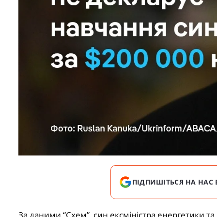
ПІДПИШІТЬСЯ НА НАС 
За даними “Схем”, син ексміністра енергетики т