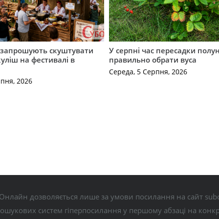
запрошують скуштувати
У серпні час пересадки полун
уліш на фестивалі в
правильно обрати вуса
Середа, 5 Серпня, 2026
рпня, 2026
Онлайн дозволяється лише за умови посилання на сайт subo
пошукових систем гіперпосилання у першому абзаці на конк