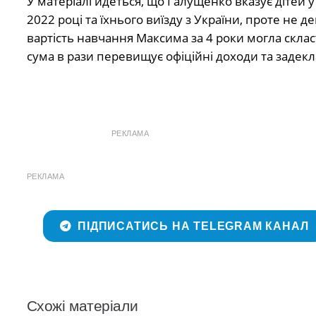
У матеріалі йдеться, що Галущенко вказує дітей у 
2022 році та їхнього виїзду з України, проте не 
вартість навчання Максима за 4 роки могла склас
сума в рази перевищує офіційні доходи та задек
РЕКЛАМА
РЕКЛАМА
ПІДПИСАТИСЬ НА TELEGRAM КАНАЛ
Схожі матеріали