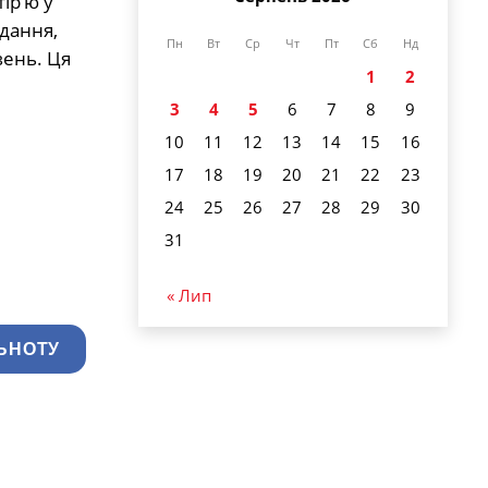
ір’ю у
идання,
Пн
Вт
Ср
Чт
Пт
Сб
Нд
вень. Ця
1
2
3
4
5
6
7
8
9
10
11
12
13
14
15
16
17
18
19
20
21
22
23
24
25
26
27
28
29
30
31
« Лип
ЬНОТУ