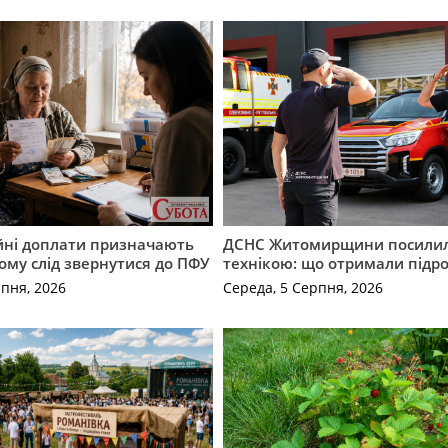
ійні доплати призначають
ДСНС Житомирщини посили
кому слід звернутися до ПФУ
технікою: що отримали підро
рпня, 2026
Середа, 5 Серпня, 2026