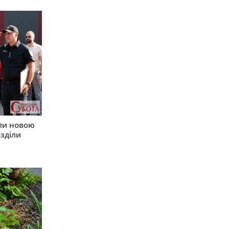
ли новою
зділи