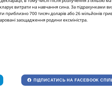
декларації, в тому числі після розлучення з їхньою мат
декларує витрати на навчання сина. За підрахунками в
ти приблизно 700 тисяч доларів або 26 мільйонів гри
ларовані заощадження родини ексміністра.
ПІДПИСАТИСЬ НА FACEBOOK СПІЛ