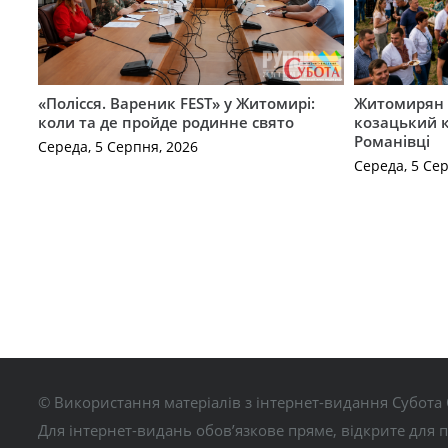
«Полісся. Вареник FEST» у Житомирі:
Житомирян 
коли та де пройде родинне свято
козацький к
Романівці
Середа, 5 Серпня, 2026
Середа, 5 Се
© Використання матеріалів з інтернет-видання Субота 
Для інтернет-видань обов’язкове пряме, відкрите для 