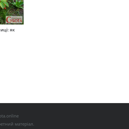
иці: як
ta.online
ретний матеріал.