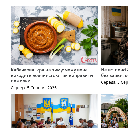
Кабачкова ікра на зиму: чому вона
Не всі пенс
виходить водянистою і як виправити
без заяви: 
помилку
Середа, 5 Се
Середа, 5 Серпня, 2026