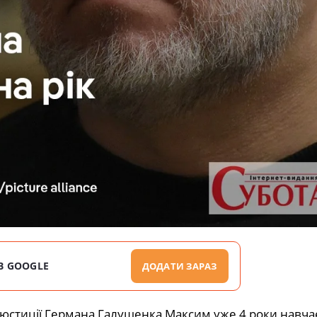
В GOOGLE
ДОДАТИ ЗАРАЗ
а юстиції Германа Галущенка Максим уже 4 роки навча