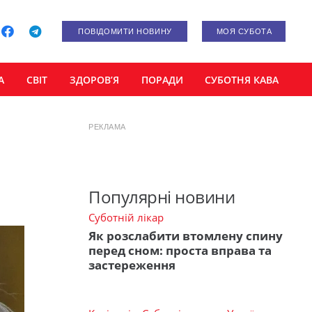
ПОВІДОМИТИ НОВИНУ
МОЯ СУБОТА
А
СВІТ
ЗДОРОВ’Я
ПОРАДИ
СУБОТНЯ КАВА
РЕКЛАМА
Популярні новини
Суботній лікар
Як розслабити втомлену спину
перед сном: проста вправа та
застереження