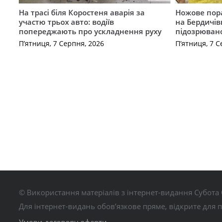
На трасі біля Коростеня аварія за
Ножове пора
участю трьох авто: водіїв
на Бердичів
попереджають про ускладнення руху
підозрюван
П’ятниця, 7 Серпня, 2026
П’ятниця, 7 С
© Використання матеріалів з інтернет-видання Субота 
Для інтернет-видань обов’язкове пряме, відкрите для 
Умови договору оферти