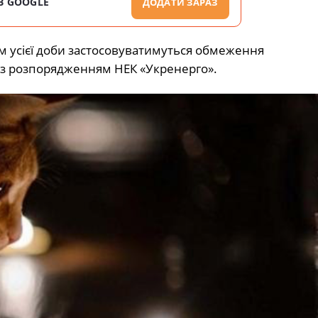
В GOOGLE
ДОДАТИ ЗАРАЗ
м усієї доби застосовуватимуться обмеження
у з розпорядженням НЕК «Укренерго».