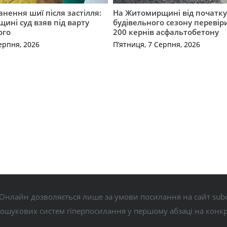
нення шиї після застілля:
На Житомирщині від початк
щині суд взяв під варту
будівельного сезону перевір
ого
200 кернів асфальтобетону
ерпня, 2026
П’ятниця, 7 Серпня, 2026
Онлайн дозволяється лише за умови посилання на сайт subo
пошукових систем гіперпосилання у першому абзаці на конк