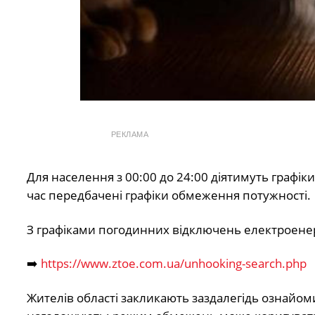
РЕКЛАМА
Для населення з 00:00 до 24:00 діятимуть графіки
час передбачені графіки обмеження потужності.
З графіками погодинних відключень електроенер
➡️
https://www.ztoe.com.ua/unhooking-search.php
Жителів області закликають заздалегідь ознайом