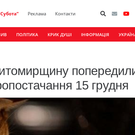
“Субота”
Реклама
Контакти
ЗИВ
ПОЛІТИКА
КРИК ДУШІ
ІНФОРМАЦІЯ
УКРАЇН
 Житомирщину попередил
опостачання 15 грудня