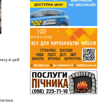
несу в цей
ргетики