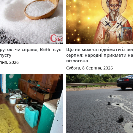
руток: чи справді Е536 псує
Що не можна піднімати із зе
пусту
серпня: народні прикмети н
вітрогона
пня, 2026
Субота, 8 Серпня, 2026