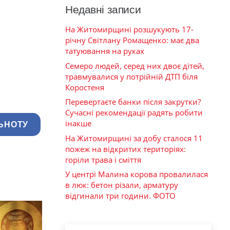
Недавні записи
На Житомирщині розшукують 17-
річну Світлану Ромащенко: має два
татуювання на руках
Семеро людей, серед них двоє дітей,
травмувалися у потрійній ДТП біля
Коростеня
Перевертаєте банки після закрутки?
Сучасні рекомендації радять робити
інакше
ЬНОТУ
На Житомирщині за добу сталося 11
пожеж на відкритих територіях:
горіли трава і сміття
У центрі Малина корова провалилася
в люк: бетон різали, арматуру
відгинали три години. ФОТО