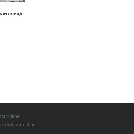
у
или понад
ta.online
ретний матеріал.