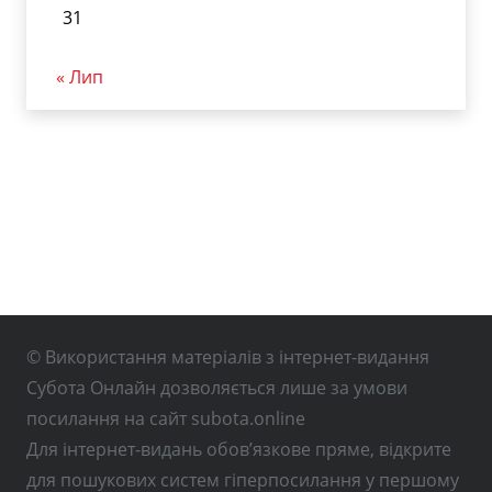
31
« Лип
© Використання матеріалів з інтернет-видання
Субота Онлайн дозволяється лише за умови
посилання на сайт subota.online
Для інтернет-видань обов’язкове пряме, відкрите
для пошукових систем гіперпосилання у першому