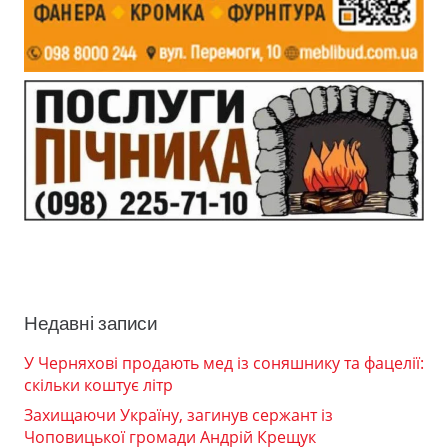
Недавні записи
У Черняхові продають мед із соняшнику та фацелії:
скільки коштує літр
Захищаючи Україну, загинув сержант із
Чоповицької громади Андрій Крещук