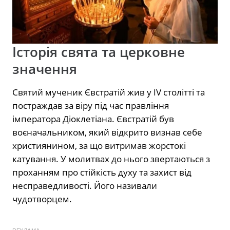
Історія свята та церковне
значення
Святий мученик Євстратій жив у IV столітті та
постраждав за віру під час правління
імператора Діоклетіана. Євстратій був
воєначальником, який відкрито визнав себе
християнином, за що витримав жорстокі
катування. У молитвах до нього звертаються з
проханням про стійкість духу та захист від
несправедливості. Його називали
чудотворцем.