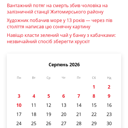
Вантажний потяг на смерть збив чоловіка на
залізничній станції Житомирського району
Художник побачив море у 13 років — через пів
століття написав цю сонячну картину
Навіщо класти зелений чай у банку з кабачками:
незвичайний спосіб зберегти хрускіт
Серпень 2026
Пн
Вт
Ср
Чт
Пт
Сб
Нд
1
2
3
4
5
6
7
8
9
10
11
12
13
14
15
16
17
18
19
20
21
22
23
24
25
26
27
28
29
30