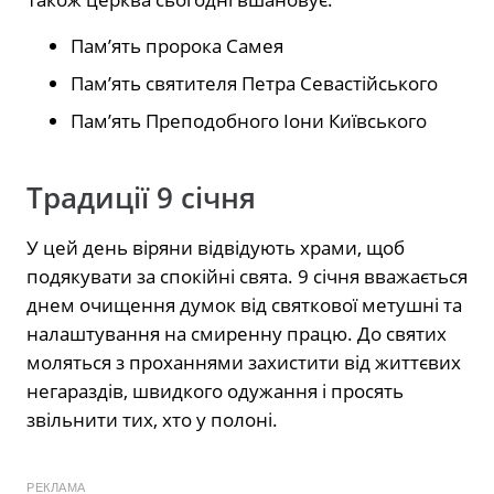
Пам’ять пророка Самея
Пам’ять святителя Петра Севастійського
Пам’ять Преподобного Іони Київського
Традиції 9 січня
У цей день віряни відвідують храми, щоб
подякувати за спокійні свята. 9 січня вважається
днем очищення думок від святкової метушні та
налаштування на смиренну працю. До святих
моляться з проханнями захистити від життєвих
негараздів, швидкого одужання і просять
звільнити тих, хто у полоні.
РЕКЛАМА