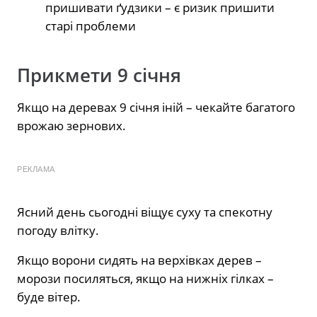
пришивати ґудзики – є ризик пришити
старі проблеми
Прикмети 9 січня
Якщо на деревах 9 січня іній – чекайте багатого
врожаю зернових.
РЕКЛАМА
Ясний день сьогодні віщує суху та спекотну
погоду влітку.
Якщо ворони сидять на верхівках дерев –
морози посиляться, якщо на нижніх гілках –
буде вітер.