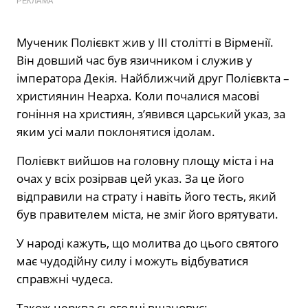
РЕКЛАМА
Мученик Полієвкт жив у III столітті в Вірменії.
Він довший час був язичником і служив у
імператора Декія. Найближчий друг Полієвкта –
християнин Неарха. Коли почалися масові
гоніння на християн, з’явився царський указ, за
яким усі мали поклонятися ідолам.
Полієвкт вийшов на головну площу міста і на
очах у всіх розірвав цей указ. За це його
відправили на страту і навіть його тесть, який
був правителем міста, не зміг його врятувати.
У народі кажуть, що молитва до цього святого
має чудодійну силу і можуть відбуватися
справжні чудеса.
Також церква сьогодні вшановує: