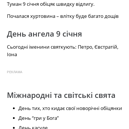
Туман 9 січня обіцяє швидку відлигу.
Почалася хуртовина – влітку буде багато дощів
День ангела 9 січня
Сьогодні іменини святкують: Петро, Євстратій,
Іона
РЕКЛАМА
Міжнародні та світські свята
День тих, хто кидає свої новорічні обіцянки
День “гри у Бога”
День касуле