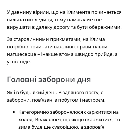
У давнину вірили, що на Климента починається
сильна ожеледиця, тому намагалися не
вирушати в далеку дорогу та бути обережними.
За старовинними прикметами, на Клима
потрібно починати важливі справи тільки
натщесерце – інакше втома швидко прийде, а
успіх піде.
Головні заборони дня
Як і в будь-який день Різдвяного посту, є
заборони, пов’язані з побутом і настроєм.
Категорично заборонялося скаржитися на
холод. Вважалося, що якщо скаржитися, то
зима буде ще суворішою, а здоров’я