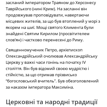
засланий імператором Траяном до Херсонесу
Таврійського (нині Крим). На засланні він
продовжував проповідувати, навертаючи
місцевих жителів, за що був втоплений у морі з
якорем на шиї. Мощі святого Климента були
знайдені Святим Кирилом (просвітителем
слов’ян) і частково перенесені до Риму.
Священномученик Петро, архієпископ
Олександрійський очолював Александрійську
Церкву у важкі часи гонінь на початку IV
століття. Він був відомий своєю мудрістю і
стійкістю, за що отримав прізвисько
“богословський вчитель”. Був обезголовлений
за наказом імператора Максиміна.
Церковні та народні традиції