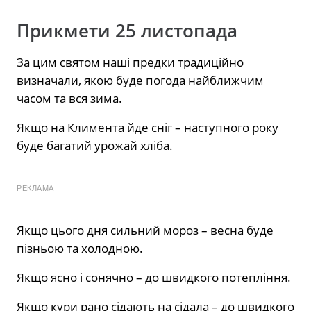
Прикмети 25 листопада
За цим святом наші предки традиційно
визначали, якою буде погода найближчим
часом та вся зима.
Якщо на Климента йде сніг – наступного року
буде багатий урожай хліба.
РЕКЛАМА
Якщо цього дня сильний мороз – весна буде
пізньою та холодною.
Якщо ясно і сонячно – до швидкого потепління.
Якщо кури рано сідають на сідала – до швидкого