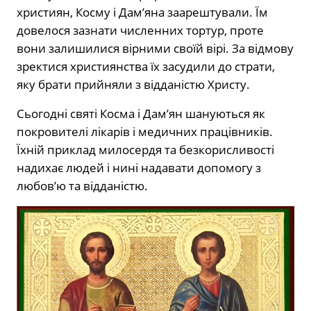
християн, Косму і Дам’яна заарештували. Їм
довелося зазнати численних тортур, проте
вони залишилися вірними своїй вірі. За відмову
зректися християнства їх засудили до страти,
яку брати прийняли з відданістю Христу.
Сьогодні святі Косма і Дам’ян шануються як
покровителі лікарів і медичних працівників.
Їхній приклад милосердя та безкорисливості
надихає людей і нині надавати допомогу з
любов’ю та відданістю.