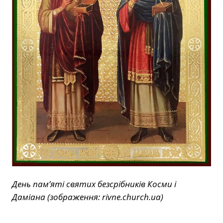
День пам’яті святих безсрібників Косми і
Даміана (зображення: rivne.church.ua)