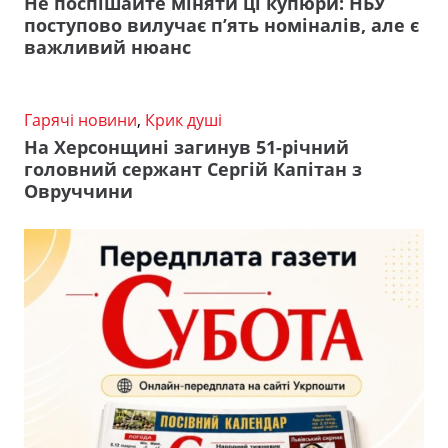
Не поспішайте міняти ці купюри: НБУ
поступово вилучає п’ять номіналів, але є
важливий нюанс
Гарячі новини
,
Крик душі
На Херсонщині загинув 51-річний
головний сержант Сергій Капітан з
Овруччини