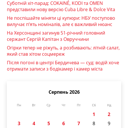
Суботній хіт-парад: COKAINÉ, KODI та OMEN
представили нову версію Cuba Libre & Dolce Vita
Не поспішайте міняти ці купюри: НБУ поступово
вилучає п’ять номіналів, але є важливий нюанс
На Херсонщині загинув 51-річний головний
сержант Сергій Капітан з Овруччини
Огірки тепер не ріжуть, а розбивають: літній салат,
який став хітом соцмереж
Після погоні в центрі Бердичева — суд: водій хоче
отримати записи з бодікамер і камер міста
Серпень 2026
Пн
Вт
Ср
Чт
Пт
Сб
Нд
1
2
3
4
5
6
7
8
9