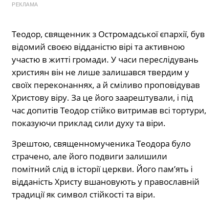
РЕКЛАМА
Теодор, священник з Остромадської єпархії, був
відомий своєю відданістю вірі та активною
участю в житті громади. У часи переслідувань
християн він не лише залишався твердим у
своїх переконаннях, а й сміливо проповідував
Христову віру. За це його заарештували, і під
час допитів Теодор стійко витримав всі тортури,
показуючи приклад сили духу та віри.
Зрештою, священномученика Теодора було
страчено, але його подвиги залишили
помітний слід в історії церкви. Його пам’ять і
відданість Христу вшановують у православній
традиції як символ стійкості та віри.