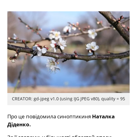
CREATOR: gd-jpeg v1.0 (using IJG JPEG v80), quality = 95
Про це
повідомила
синоптикиня
Наталка
Діденко.