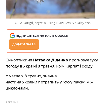
CREATOR: gd-jpeg v1.0 (using IJG JPEG v80), quality = 95
ПІДПИШІТЬСЯ НА НАС В GOOGLE
ДОДАТИ ЗАРАЗ
Синоптикиня
Наталка Діденко
прогнозує суху
погоду в Україні 8 травня, крім Карпат і сходу.
У четвер, 8 травня, значна
частина
України
потрапить у “суху паузу” між
циклонами.
РЕКЛАМА