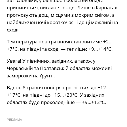
За її словами, у більшості областей опади
припиняться, вигляне сонце. Лише в Карпатах
прогнозують дощ, місцями з мокрим снігом, а
найближчої ночі короткочасні дощі можливі на
сході.
Температура повітря вночі становитиме +2…
+7°C, на півдні та сході — тепліше: +9…+14°C.
Увага! У північних, західних, а також у
Черкаській та Полтавській областях можливі
заморозки на ґрунті.
Вдень 8 травня повітря прогріється до +12…
+17°C, на півдні до +15…+20°C. У західних
областях буде прохолодніше — +9…+13°C.
РЕКЛАМА