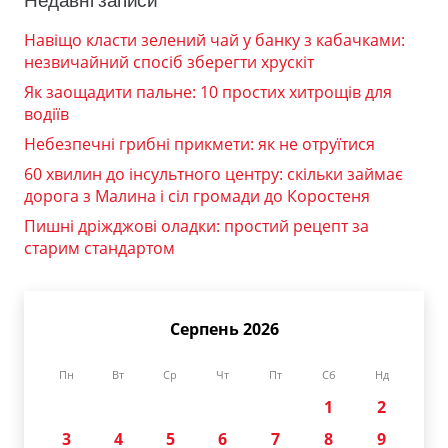
Недавні записи
Навіщо класти зелений чай у банку з кабачками:
незвичайний спосіб зберегти хрускіт
Як заощадити пальне: 10 простих хитрощів для
водіїв
Небезпечні грибні прикмети: як не отруїтися
60 хвилин до інсультного центру: скільки займає
дорога з Малина і сіл громади до Коростеня
Пишні дріжджові оладки: простий рецепт за
старим стандартом
Серпень 2026
Пн
Вт
Ср
Чт
Пт
Сб
Нд
1
2
3
4
5
6
7
8
9