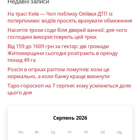
Недавні записи
На трасі Київ — Чоп поблизу Оліївки ДТП із
потерпілими: водіїв просять врахувати обмеження
Насипте трохи соди біля дверей ванної: для чого
господині використовують цей трюк
Від 159 до 1609 грн за гектар: дві громади
Житомирщини сьогодні розіграють в оренду
понад 49 га
Розсіл в огірках раптом помутнів: коли це
нормально, а коли банку краще викинути
Таро-гороскоп на 7 серпня: кому усміхнеться доля
цього дня
Серпень 2026
Пн
Вт
Ср
Чт
Пт
Сб
Нд