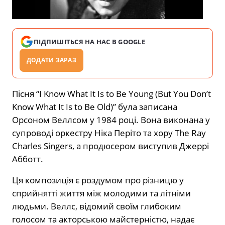
ПІДПИШІТЬСЯ НА НАС В GOOGLE
ДОДАТИ ЗАРАЗ
Пісня “I Know What It Is to Be Young (But You Don’t
Know What It Is to Be Old)” була записана
Орсоном Веллсом у 1984 році. Вона виконана у
супроводі оркестру Ніка Періто та хору The Ray
Charles Singers, а продюсером виступив Джеррі
Абботт.
Ця композиція є роздумом про різницю у
сприйнятті життя між молодими та літніми
людьми. Веллс, відомий своїм глибоким
голосом та акторською майстерністю, надає