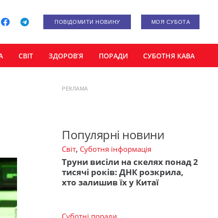
ПОВІДОМИТИ НОВИНУ
МОЯ СУБОТА
А
СВІТ
ЗДОРОВ’Я
ПОРАДИ
СУБОТНЯ КАВА
РЕКЛАМА
Популярні новини
Світ
,
Суботня інформація
Труни висіли на скелях понад 2
тисячі років: ДНК розкрила,
хто залишив їх у Китаї
Суботні поради