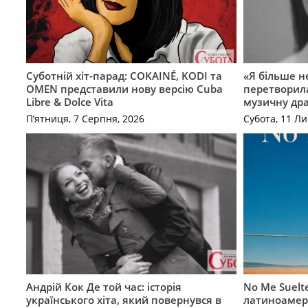
Суботній хіт-парад: COKAINÉ, KODI та
«Я більше не
OMEN представили нову версію Cuba
перетворила
Libre & Dolce Vita
музичну дра
П’ятниця, 7 Серпня, 2026
Субота, 11 Ли
Андрій Кок Де той час: історія
No Me Suelt
українського хіта, який повернувся в
латиноамер