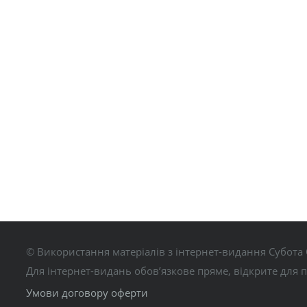
© Використання матеріалів з інтернет-видання Субота 
Для інтернет-видань обов’язкове пряме, відкрите для 
Умови договору оферти