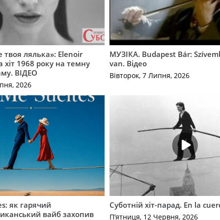
 твоя лялька»: Elenoir
МУЗІКА. Budapest Bár: Szíve
 хіт 1968 року на темну
van. Відео
му. ВІДЕО
Вівторок, 7 Липня, 2026
пня, 2026
es: як гарячий
Суботній хіт-парад. En la cue
иканський вайб захопив
П’ятниця, 12 Червня, 2026