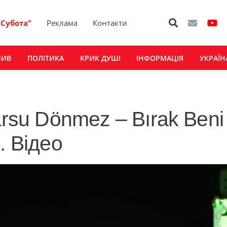
“Субота”
Реклама
Контакти
ЗИВ
ПОЛІТИКА
КРИК ДУШІ
ІНФОРМАЦІЯ
УКРАЇН
arsu Dönmez – Bırak Beni
i. Відео