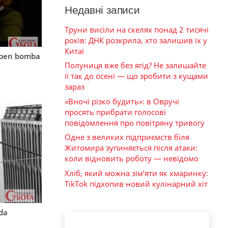
Недавні записи
Труни висіли на скелях понад 2 тисячі
років: ДНК розкрила, хто залишив їх у
Китаї
mben bomba
Полуниця вже без ягід? Не залишайте
її так до осені — що зробити з кущами
зараз
«Вночі різко будить»: в Овручі
просять прибрати голосові
повідомлення про повітряну тривогу
Одне з великих підприємств біля
Житомира зупиняється після атаки:
коли відновить роботу — невідомо
Хліб, який можна зім’яти як хмаринку:
TikTok підхопив новий кулінарний хіт
rda