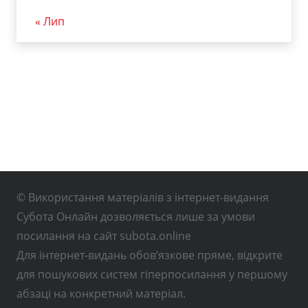
« Лип
© Використання матеріалів з інтернет-видання
Субота Онлайн дозволяється лише за умови
посилання на сайт subota.online
Для інтернет-видань обов’язкове пряме, відкрите
для пошукових систем гіперпосилання у першому
абзаці на конкретний матеріал.