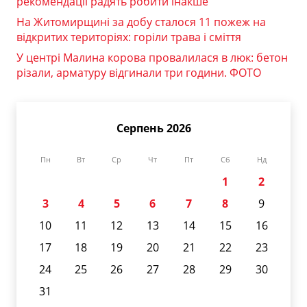
рекомендації радять робити інакше
На Житомирщині за добу сталося 11 пожеж на
відкритих територіях: горіли трава і сміття
У центрі Малина корова провалилася в люк: бетон
різали, арматуру відгинали три години. ФОТО
Серпень 2026
Пн
Вт
Ср
Чт
Пт
Сб
Нд
1
2
3
4
5
6
7
8
9
10
11
12
13
14
15
16
17
18
19
20
21
22
23
24
25
26
27
28
29
30
31