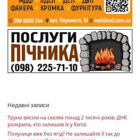
Недавні записи
Труни висіли на скелях понад 2 тисячі років: ДНК
розкрила, хто залишив їх у Китаї
Полуниця вже без ягід? Не залишайте її так до