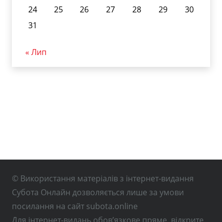
24
25
26
27
28
29
30
31
« Лип
© Використання матеріалів з інтернет-видання
Субота Онлайн дозволяється лише за умови
посилання на сайт subota.online
Для інтернет-видань обов’язкове пряме, відкрите