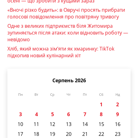
осені — що зробити з кущами зараз
«Вночі різко будить»: в Овручі просять прибрати
голосові повідомлення про повітряну тривогу
Одне з великих підприємств біля Житомира
зупиняється після атаки: коли відновить роботу —
невідомо
Хліб, який можна зім’яти як хмаринку: TikTok
підхопив новий кулінарний хіт
Серпень 2026
Пн
Вт
Ср
Чт
Пт
Сб
Нд
1
2
3
4
5
6
7
8
9
10
11
12
13
14
15
16
17
18
19
20
21
22
23