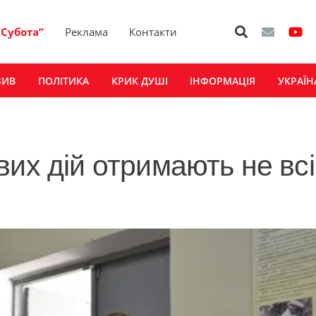
“Субота”
Реклама
Контакти
ЗИВ
ПОЛІТИКА
КРИК ДУШІ
ІНФОРМАЦІЯ
УКРАЇН
их дій отримають не всі