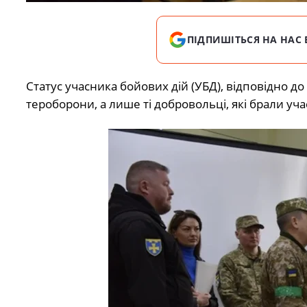
ПІДПИШІТЬСЯ НА НАС 
Статус учасника бойових дій (УБД), відповідно д
тероборони, а лише ті добровольці, які брали уча