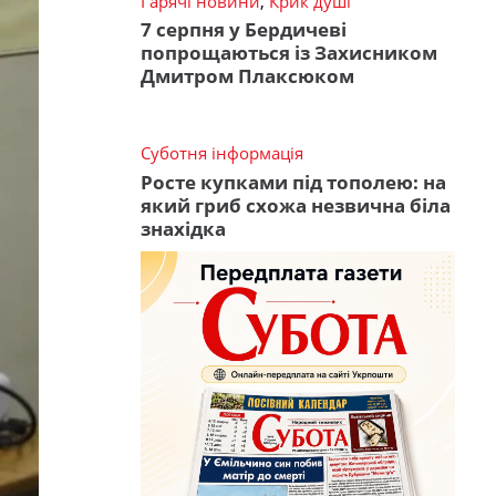
Гарячі новини
,
Крик душі
7 серпня у Бердичеві
попрощаються із Захисником
Дмитром Плаксюком
Суботня інформація
Росте купками під тополею: на
який гриб схожа незвична біла
знахідка