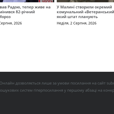
вав Радою, тепер живе на
У Малині створили окремий
змінився 82-річний
комунальний «Ветеранський 
Мороз
який штат планують
Серпня, 2026
Неділя, 2 Серпня, 2026
Онлайн дозволяється лише за умови посилання на сайт subo
пошукових систем гіперпосилання у першому абзаці на конк