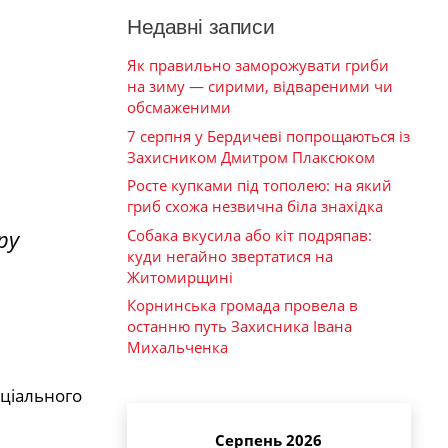
Недавні записи
Як правильно заморожувати гриби
на зиму — сирими, відвареними чи
обсмаженими
7 серпня у Бердичеві попрощаються із
Захисником Дмитром Плаксюком
Росте купками під тополею: на який
гриб схожа незвична біла знахідка
ру
Собака вкусила або кіт подряпав:
куди негайно звертатися на
Житомирщині
Корнинська громада провела в
останню путь Захисника Івана
Михальченка
ціального
Серпень 2026