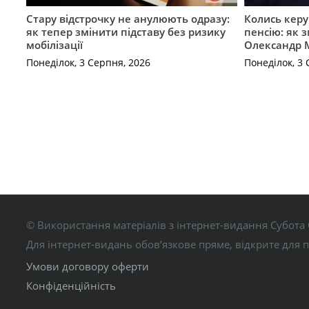
Стару відстрочку не анулюють одразу:
Колись керу
як тепер змінити підставу без ризику
пенсію: як 
мобілізації
Олександр 
Понеділок, 3 Серпня, 2026
Понеділок, 3 
© Використання матеріалів з інтернет-видання Субота 
Для інтернет-видань обов’язкове пряме, відкрите для 
Умови договору оферти
Конфіденційність