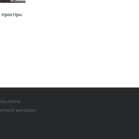
простір»:
ta.online
ретний матеріал.