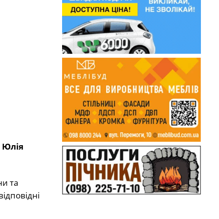
и
Юлія
ни та
відповідні