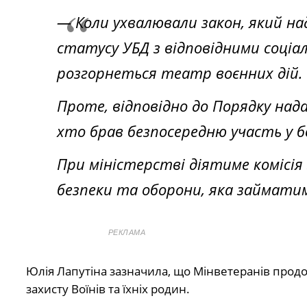
— Коли ухвалювали закон, який н
статусу УБД з відповідними соціал
розгорнеться театр воєнних дій. Т
Проте, відповідно до Порядку над
хто брав безпосередню участь у б
При міністерстві діятиме комісія
безпеки та оборони, яка займат
РЕКЛАМА
Юлія Лапутіна зазначила, що Мінветеранів про
захисту Воїнів та їхніх родин.