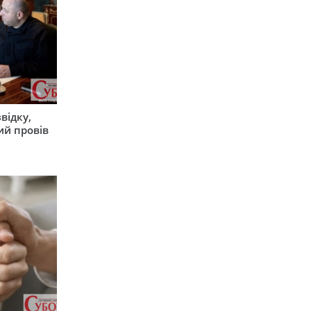
відку,
ий провів