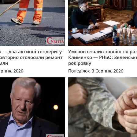
 — два активні тендери: у
Умєров очолив зовнішню роз
повторно оголосили ремонт
Клименко — РНБО: Зеленськ
 млн
рокіровку
ерпня, 2026
Понеділок, 3 Серпня, 2026