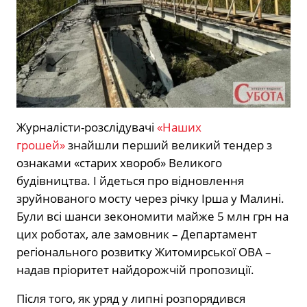
Журналісти-розслідувачі
«Наших
грошей»
знайшли перший великий тендер з
ознаками «старих хвороб» Великого
будівництва. І йдеться про відновлення
зруйнованого мосту через річку Ірша у Малині.
Були всі шанси зекономити майже 5 млн грн на
цих роботах, але замовник – Департамент
регіонального розвитку Житомирської ОВА –
надав пріоритет найдорожчій пропозиції.
Після того, як уряд у липні розпорядився