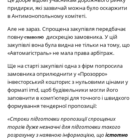
придирки, які зазвичай можна було оскаржити
в Антимонопольному комітеті.
Але не зараз. Спрощена закупівля передбачає
повну ̶
с̶в̶а̶в̶о̶л̶ю
дискрецію замовника. У цій
закупівлі вона була видна не тільки на тому, що
«Автомагістраль» не мала права арбітраж.
Ще на старті закупівлі одна з фірм попросила
замовника оприлюднити у «Прозорро»
інвесторський кошторис з нульовими цінами у
форматі imd, щоб будівельники могли його
заповнити в комп’ютері для точного і швидкого
формування тендерної пропозиції:
«Строки підготовки пропозиції спрощених
торгів дуже незначні для підготовки такого
розрахунку з наявною інформацією, що
істотно