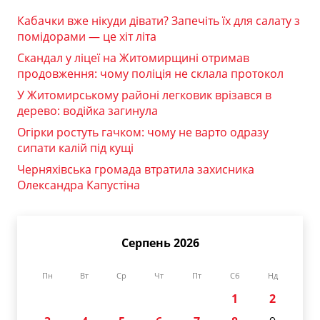
Кабачки вже нікуди дівати? Запечіть їх для салату з
помідорами — це хіт літа
Скандал у ліцеї на Житомирщині отримав
продовження: чому поліція не склала протокол
У Житомирському районі легковик врізався в
дерево: водійка загинула
Огірки ростуть гачком: чому не варто одразу
сипати калій під кущі
Черняхівська громада втратила захисника
Олександра Капустіна
Серпень 2026
Пн
Вт
Ср
Чт
Пт
Сб
Нд
1
2