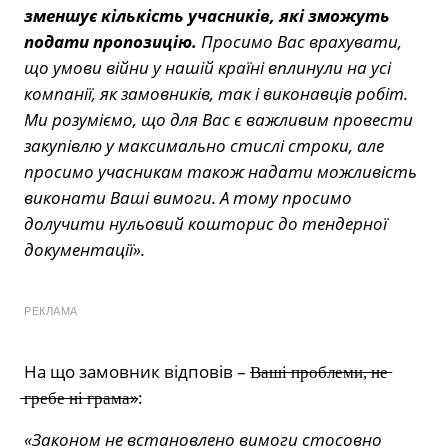
зменшує кількість учасників, які зможуть
подати пропозицію.
Просимо Вас врахувати,
що умови війни у нашій країні вплинули на усі
компанії, як замовників, так і виконавців робіт.
Ми розуміємо, що для Вас є важливим провести
закупівлю у максимально стислі строки, але
просимо учасникам також надати можливість
виконати Ваші вимоги. А тому просимо
долучити нульовий кошторис до тендерної
документації».
РЕКЛАМА
На що замовник відповів –
В̶а̶ш̶і̶ ̶п̶р̶о̶б̶л̶е̶м̶и̶,̶ ̶н̶е̶
̶г̶р̶е̶б̶е̶ ̶н̶і̶ ̶г̶р̶а̶м̶а̶»
:
«Законом не встановлено вимоги стосовно