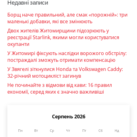
Недавні записи
Борщ наче правильний, але смак «порожній»: три
маленькі добавки, які все змінюють
Двох жителів Житомирщини підозрюють у
реєстрації Starlink, якими могли користуватися
окупанти
У Житомирі фіксують наслідки ворожого обстрілу:
постраждалі зможуть отримати компенсацію
У Звягелі зіткнулися Honda та Volkswagen Caddy:
32-річний мотоцикліст загинув
Не починайте з відмови від кави: 16 правил
економії, серед яких є значно важливіші
Серпень 2026
Пн
Вт
Ср
Чт
Пт
Сб
Нд