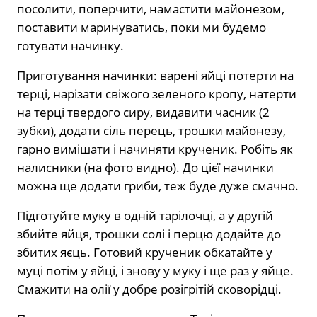
посолити, поперчити, намастити майонезом,
поставити маринуватись, поки ми будемо
готувати начинку.
Приготування начинки: варені яйці потерти на
терці, нарізати свіжого зеленого кропу, натерти
на терці твердого сиру, видавити часник (2
зубки), додати сіль перець, трошки майонезу,
гарно вимішати і начиняти крученик. Робіть як
налисники (на фото видно). До цієї начинки
можна ще додати гриби, теж буде дуже смачно.
Підготуйте муку в одній тарілочці, а у другій
збийте яйця, трошки солі і перцю додайте до
збитих яєць. Готовий крученик обкатайте у
муці потім у яйці, і знову у муку і ще раз у яйце.
Смажити на олії у добре розігрітій сковорідці.