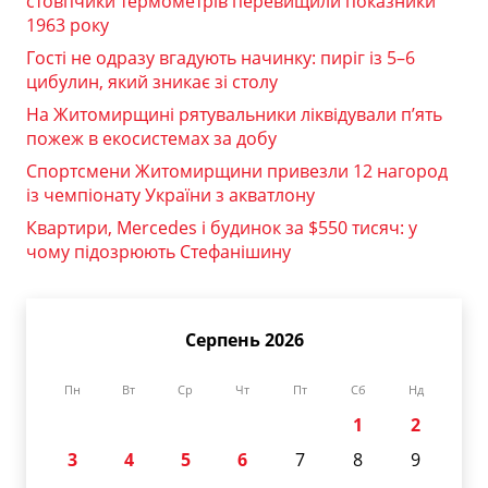
стовпчики термометрів перевищили показники
1963 року
Гості не одразу вгадують начинку: пиріг із 5–6
цибулин, який зникає зі столу
На Житомирщині рятувальники ліквідували п’ять
пожеж в екосистемах за добу
Спортсмени Житомирщини привезли 12 нагород
із чемпіонату України з акватлону
Квартири, Mercedes і будинок за $550 тисяч: у
чому підозрюють Стефанішину
Серпень 2026
Пн
Вт
Ср
Чт
Пт
Сб
Нд
1
2
3
4
5
6
7
8
9