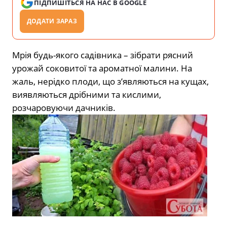
ПІДПИШІТЬСЯ НА НАС В GOOGLE
ДОДАТИ ЗАРАЗ
Мрія будь-якого садівника – зібрати рясний
урожай соковитої ​​та ароматної малини. На
жаль, нерідко плоди, що з’являються на кущах,
виявляються дрібними та кислими,
розчаровуючи дачників.