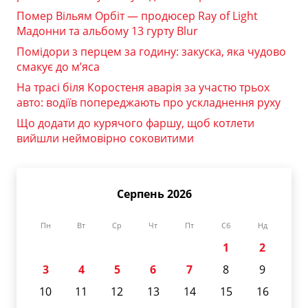
Помер Вільям Орбіт — продюсер Ray of Light
Мадонни та альбому 13 гурту Blur
Помідори з перцем за годину: закуска, яка чудово
смакує до м’яса
На трасі біля Коростеня аварія за участю трьох
авто: водіїв попереджають про ускладнення руху
Що додати до курячого фаршу, щоб котлети
вийшли неймовірно соковитими
Серпень 2026
Пн
Вт
Ср
Чт
Пт
Сб
Нд
1
2
3
4
5
6
7
8
9
10
11
12
13
14
15
16