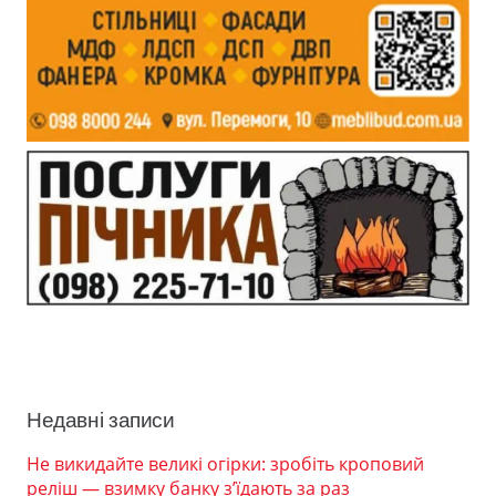
Недавні записи
Не викидайте великі огірки: зробіть кроповий
реліш — взимку банку з’їдають за раз