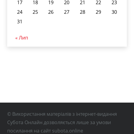
17
18
19
20
21
22
23
24
25
26
27
28
29
30
31
« Лип
© Використання матеріалів з інтернет-видання
Субота Онлайн дозволяється лише за умови
посилання на сайт subota.online