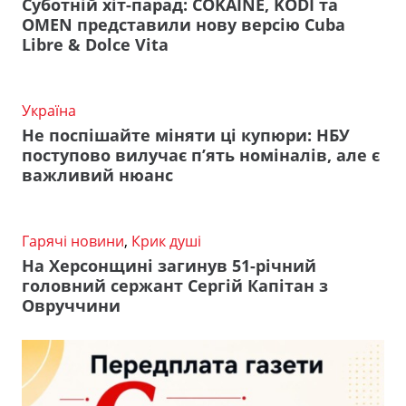
Суботній хіт-парад: COKAINÉ, KODI та
OMEN представили нову версію Cuba
Libre & Dolce Vita
Україна
Не поспішайте міняти ці купюри: НБУ
поступово вилучає п’ять номіналів, але є
важливий нюанс
Гарячі новини
,
Крик душі
На Херсонщині загинув 51-річний
головний сержант Сергій Капітан з
Овруччини