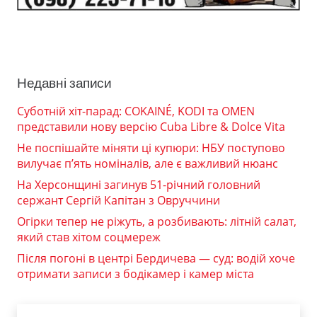
Недавні записи
Суботній хіт-парад: COKAINÉ, KODI та OMEN
представили нову версію Cuba Libre & Dolce Vita
Не поспішайте міняти ці купюри: НБУ поступово
вилучає п’ять номіналів, але є важливий нюанс
На Херсонщині загинув 51-річний головний
сержант Сергій Капітан з Овруччини
Огірки тепер не ріжуть, а розбивають: літній салат,
який став хітом соцмереж
Після погоні в центрі Бердичева — суд: водій хоче
отримати записи з бодікамер і камер міста