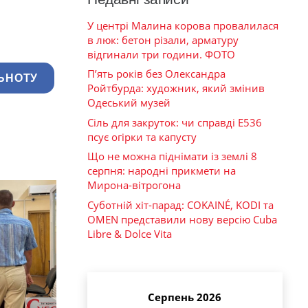
У центрі Малина корова провалилася
в люк: бетон різали, арматуру
відгинали три години. ФОТО
П’ять років без Олександра
ЬНОТУ
Ройтбурда: художник, який змінив
Одеський музей
Сіль для закруток: чи справді Е536
псує огірки та капусту
Що не можна піднімати із землі 8
серпня: народні прикмети на
Мирона-вітрогона
Суботній хіт-парад: COKAINÉ, KODI та
OMEN представили нову версію Cuba
Libre & Dolce Vita
Серпень 2026