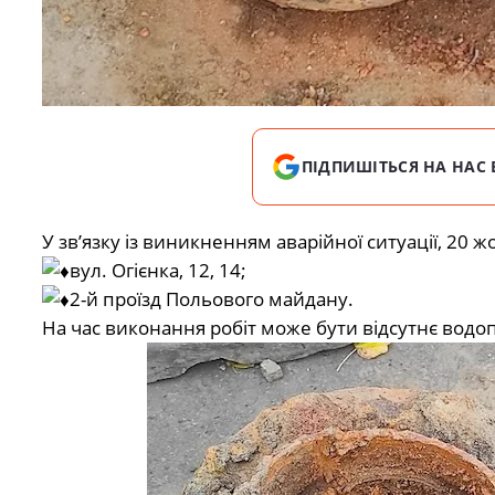
ПІДПИШІТЬСЯ НА НАС 
У зв’язку із виникненням аварійної ситуації, 2
вул. Огієнка, 12, 14;
2-й проїзд Польового майдану.
На час виконання робіт може бути відсутнє водо