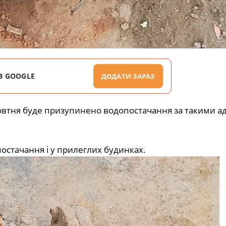
В GOOGLE
ДОДАТИ ЗАРАЗ
0 жовтня буде призупинено водопостачання за такими а
постачання і у прилеглих будинках.