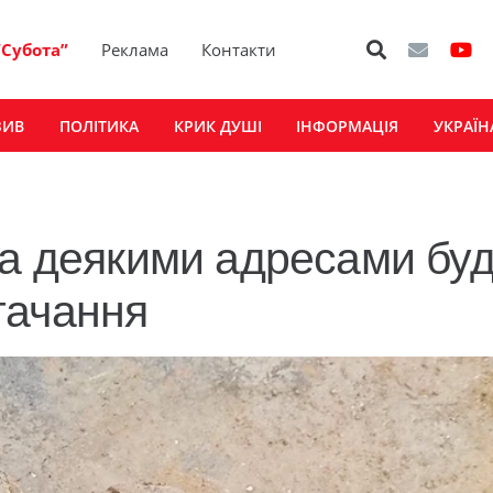
“Субота”
Реклама
Контакти
ЗИВ
ПОЛІТИКА
КРИК ДУШІ
ІНФОРМАЦІЯ
УКРАЇН
за деякими адресами бу
тачання