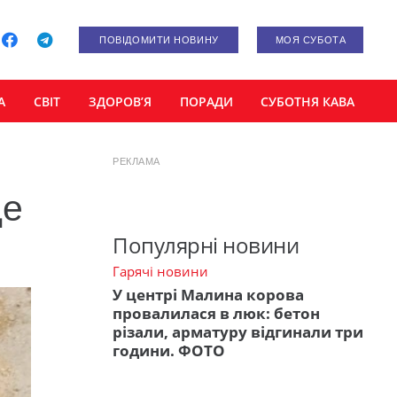
ПОВІДОМИТИ НОВИНУ
МОЯ СУБОТА
А
СВІТ
ЗДОРОВ’Я
ПОРАДИ
СУБОТНЯ КАВА
РЕКЛАМА
де
Популярні новини
Гарячі новини
У центрі Малина корова
провалилася в люк: бетон
різали, арматуру відгинали три
години. ФОТО