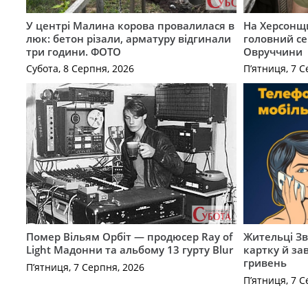
У центрі Малина корова провалилася в
На Херсонщи
люк: бетон різали, арматуру відгинали
головний се
три години. ФОТО
Овруччини
Субота, 8 Серпня, 2026
П’ятниця, 7 С
Помер Вільям Орбіт — продюсер Ray of
Жительці З
Light Мадонни та альбому 13 гурту Blur
картку й за
гривень
П’ятниця, 7 Серпня, 2026
П’ятниця, 7 С