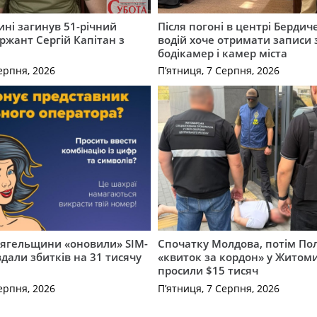
ні загинув 51-річний
Після погоні в центрі Бердич
ржант Сергій Капітан з
водій хоче отримати записи 
бодікамер і камер міста
ерпня, 2026
П’ятниця, 7 Серпня, 2026
вягельщини «оновили» SIM-
Спочатку Молдова, потім По
вдали збитків на 31 тисячу
«квиток за кордон» у Житоми
просили $15 тисяч
ерпня, 2026
П’ятниця, 7 Серпня, 2026