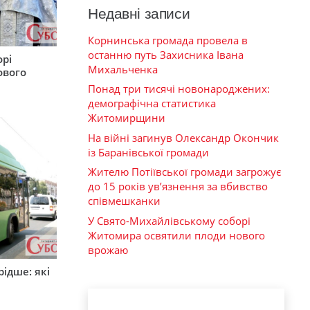
Недавні записи
Корнинська громада провела в
останню путь Захисника Івана
орі
Михальченка
ового
Понад три тисячі новонароджених:
демографічна статистика
Житомирщини
На війні загинув Олександр Окончик
із Баранівської громади
Жителю Потіївської громади загрожує
до 15 років ув’язнення за вбивство
співмешканки
У Свято-Михайлівському соборі
Житомира освятили плоди нового
врожаю
ідше: які
и