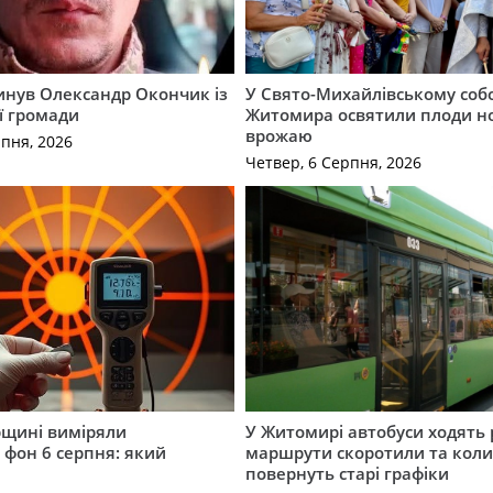
гинув Олександр Окончик із
У Свято-Михайлівському соб
ї громади
Житомира освятили плоди н
врожаю
рпня, 2026
Четвер, 6 Серпня, 2026
щині виміряли
У Житомирі автобуси ходять р
 фон 6 серпня: який
маршрути скоротили та кол
повернуть старі графіки