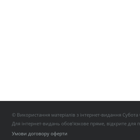
© Використання матеріалів з інтернет-видання Субота 
Для інтернет-видань обов’язкове пряме, відкрите для 
Умови договору оферти