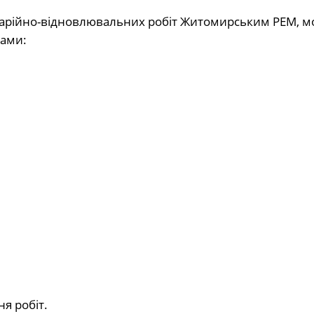
аварійно-відновлювальних робіт Житомирським РЕМ, м
сами:
я робіт.