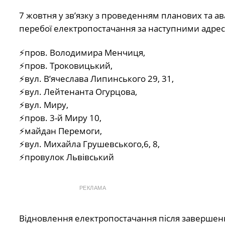
7 жовтня у зв’язку з проведенням планових та 
перебої електропостачання за наступними адре
⚡пров. Володимира Менчиця,
⚡пров. Троковицький,
⚡вул. В’ячеслава Липинського 29, 31,
⚡вул. Лейтенанта Огурцова,
⚡вул. Миру,
⚡пров. 3-й Миру 10,
⚡майдан Перемоги,
⚡вул. Михайла Грушевського,6, 8,
⚡провулок Львівський
РЕКЛАМА
Відновлення електропостачання після завершенн