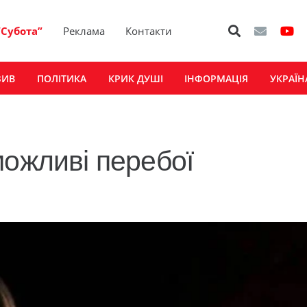
“Субота”
Реклама
Контакти
ЗИВ
ПОЛІТИКА
КРИК ДУШІ
ІНФОРМАЦІЯ
УКРАЇН
можливі перебої