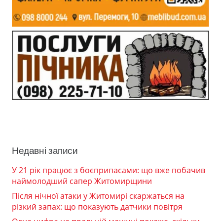
Недавні записи
У 21 рік працює з боєприпасами: що вже побачив
наймолодший сапер Житомирщини
Після нічної атаки у Житомирі скаржаться на
різкий запах: що показують датчики повітря