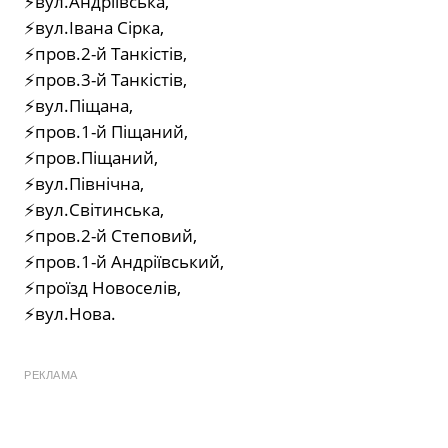
⚡вул.Андріївська,
⚡вул.Івана Сірка,
⚡пров.2-й Танкістів,
⚡пров.3-й Танкістів,
⚡вул.Піщана,
⚡пров.1-й Піщаний,
⚡пров.Піщаний,
⚡вул.Північна,
⚡вул.Світинська,
⚡пров.2-й Степовий,
⚡пров.1-й Андріївський,
⚡проїзд Новоселів,
⚡вул.Нова.
РЕКЛАМА