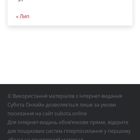
« Лип
© Використання матеріалів з інтернет-видання
Субота Онлайн дозволяється лише за умови
посилання на сайт subota.online
Для інтернет-видань обов’язкове пряме, відкрите
для пошукових систем гіперпосилання у першому
абзаці на конкретний матеріал.