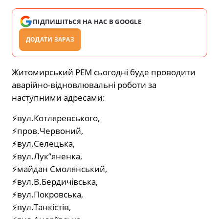
ПІДПИШІТЬСЯ НА НАС В GOOGLE
ДОДАТИ ЗАРАЗ
Житомирський РЕМ сьогодні буде проводити
аварійно-відновлювальні роботи за
наступними адресами:
⚡вул.Котляревського,
⚡пров.Червоний,
⚡вул.Селецька,
⚡вул.Лук”яненка,
⚡майдан Смолянський,
⚡вул.В.Бердичівська,
⚡вул.Покровська,
⚡вул.Танкістів,