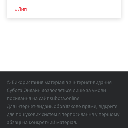
« Лип
© Використання матеріалів з інтернет-видання
Субота Онлайн дозволяється лише за умови
посилання на сайт subota.online
Для інтернет-видань обов’язкове пряме, відкрите
для пошукових систем гіперпосилання у першому
абзаці на конкретний матеріал.