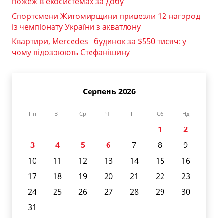
пожеж в екосистемах за добу
Спортсмени Житомирщини привезли 12 нагород
із чемпіонату України з акватлону
Квартири, Mercedes і будинок за $550 тисяч: у
чому підозрюють Стефанішину
Серпень 2026
Пн
Вт
Ср
Чт
Пт
Сб
Нд
1
2
3
4
5
6
7
8
9
10
11
12
13
14
15
16
17
18
19
20
21
22
23
24
25
26
27
28
29
30
31