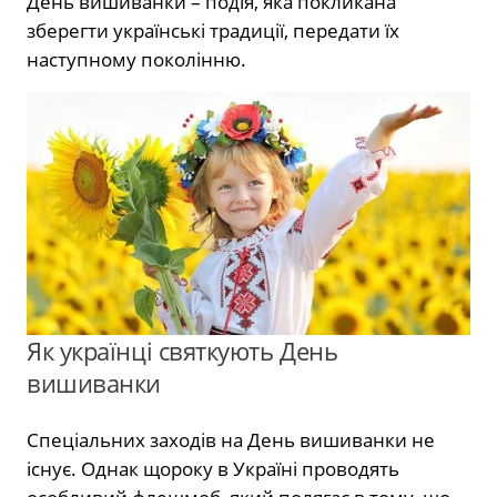
День вишиванки – подія, яка покликана
зберегти українські традиції, передати їх
наступному поколінню.
Як українці святкують День
вишиванки
Спеціальних заходів на День вишиванки не
існує. Однак щороку в Україні проводять