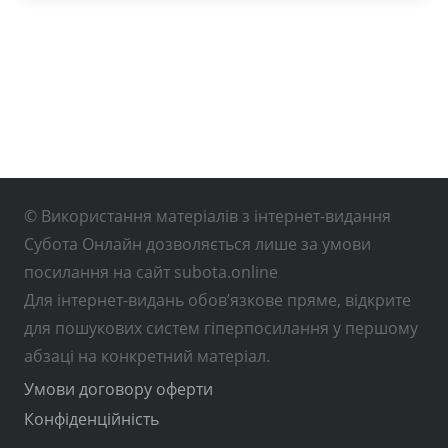
© Використання матеріалів з інтернет-видання
Субота Онлайн дозволяється лише за умови
посилання на сайт subota.online
Для інтернет-видань обов’язкове пряме, відкрите
для пошукових систем гіперпосилання у першому
абзаці на конкретний матеріал.
Умови договору оферти
Конфіденційність