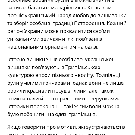
записах багатьох мандрівників. Крізь віки
проніс український народ любов до вишиванки
та зберіг особливі традиції її створення. Кожний
регіон України може похвалитися своїми
унікальними звичаями, які пов’язані з
національним орнаментом на одязі.
Історію виникнення особливої української
вишивки пов’язують із Трипільською
культурою епохи пізнього неоліту. Трипільці
були умілими гончарами, однак вони не лише
робили красивий посуд з глини, але також
прикрашали його спіральними візерунками.
Історики переконані – такі ж символи можна
було побачити і на одязі трипільців.
Якщо говорити про мотиви, які зустрічаються в
українській вишивці, то найдавнішими