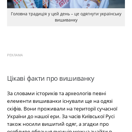
Головна традиція у цей день – це одягнути українську
вишиванку
РЕКЛАМА
Цікаві факти про вишиванку
За словами істориків та археологів певні
елементи вишиванки існували ще на одязі
скіфів. Вони проживали на території сучасної
України до нашої ери. За часів Київської Русі
також носили вишитий одяг, а згадки про
особливе вбрання русинів можна знайти в