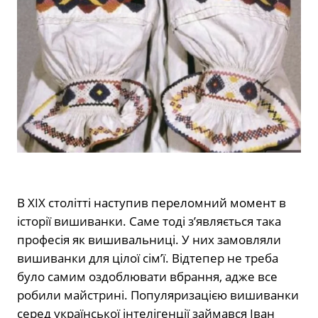
В XIX столітті наступив переломний момент в
історії вишиванки. Саме тоді з’являється така
професія як вишивальниці. У них замовляли
вишиванки для цілої сім’ї. Відтепер не треба
було самим оздоблювати вбрання, адже все
робили майстрині. Популяризацією вишиванки
серед української інтелігенції займався Іван