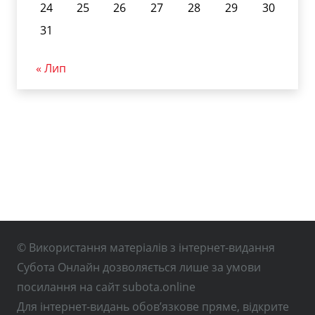
24
25
26
27
28
29
30
31
« Лип
© Використання матеріалів з інтернет-видання
Субота Онлайн дозволяється лише за умови
посилання на сайт subota.online
Для інтернет-видань обов’язкове пряме, відкрите