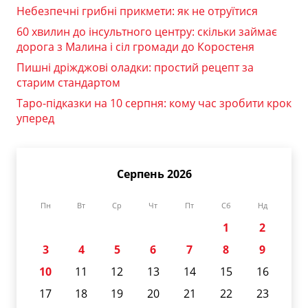
Небезпечні грибні прикмети: як не отруїтися
60 хвилин до інсультного центру: скільки займає
дорога з Малина і сіл громади до Коростеня
Пишні дріжджові оладки: простий рецепт за
старим стандартом
Таро-підказки на 10 серпня: кому час зробити крок
уперед
Серпень 2026
Пн
Вт
Ср
Чт
Пт
Сб
Нд
1
2
3
4
5
6
7
8
9
10
11
12
13
14
15
16
17
18
19
20
21
22
23