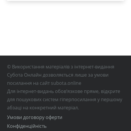
© Використання матеріалів з інтернет-видання
Субота Онлайн дозволяється лише за умови
посилання на сайт subota.online
Для інтернет-видань обов’язкове пряме, відкрите
для пошукових систем гіперпосилання у першому
абзаці на конкретний матеріал.
Умови договору оферти
Конфіденційність