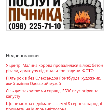
Недавні записи
У центрі Малина корова провалилася в люк: бетон
різали, арматуру відгинали три години. ФОТО
П’ять років без Олександра Ройтбурда: художник,
який змінив Одеський музей
Сіль для закруток: чи справді Е536 псує огірки та
капусту
Що не можна піднімати із землі 8 серпня: народні
прикмети на Мирона-вітрогона