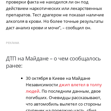
проверки факта не находился ли он под
действием наркотических или лекарственных
препаратов. Тест драгером не показал наличие
алкоголя в крови. Но более точные результаты
даст анализ крови и мочи”, – сообщил он.
РЕКЛАМА
ДТП на Майдане – о чем сообщалось
ранее:
30 октября в Киеве на Майдане
Независимости
джип влетел в толпу
людей
. По последним данным, двое
погибших. Очевидцы рассказывают,
что автомобиль вылетел со стороны
ступенек на проезжую часть, сбил