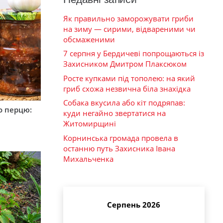
Як правильно заморожувати гриби
на зиму — сирими, відвареними чи
обсмаженими
7 серпня у Бердичеві попрощаються із
Захисником Дмитром Плаксюком
Росте купками під тополею: на який
гриб схожа незвична біла знахідка
Собака вкусила або кіт подряпав:
о перцю:
куди негайно звертатися на
Житомирщині
Корнинська громада провела в
останню путь Захисника Івана
Михальченка
Серпень 2026