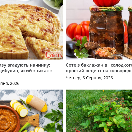
разу вгадують начинку:
Соте з баклажанів і солодког
 цибулин, який зникає зі
простий рецепт на сковороді
Четвер, 6 Серпня, 2026
рпня, 2026