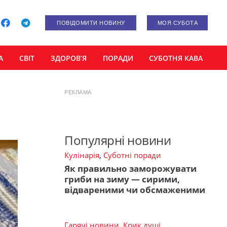
ПОВІДОМИТИ НОВИНУ
МОЯ СУБОТА
А
СВІТ
ЗДОРОВ’Я
ПОРАДИ
СУБОТНЯ КАВА
РЕКЛАМА
Популярні новини
Кулінарія
,
Суботні поради
Як правильно заморожувати
гриби на зиму — сирими,
відвареними чи обсмаженими
Гарячі новини
,
Крик душі