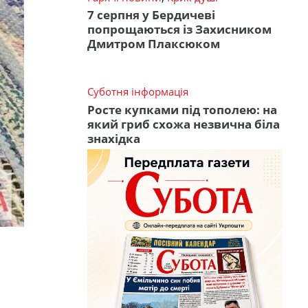
7 серпня у Бердичеві
попрощаються із Захисником
Дмитром Плаксюком
Суботня інформація
Росте купками під тополею: на
який гриб схожа незвична біла
знахідка