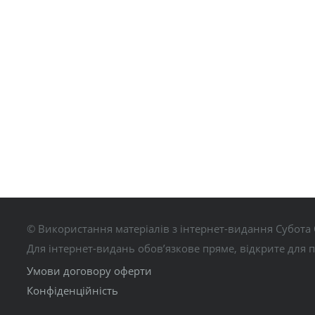
© Використання матеріалів з інтернет-видання Субота 
Для інтернет-видань обов’язкове пряме, відкрите для 
Умови договору оферти
Конфіденційність