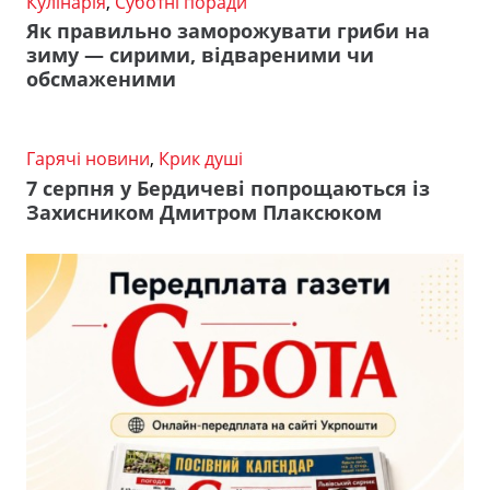
Кулінарія
,
Суботні поради
Як правильно заморожувати гриби на
зиму — сирими, відвареними чи
обсмаженими
Гарячі новини
,
Крик душі
7 серпня у Бердичеві попрощаються із
Захисником Дмитром Плаксюком