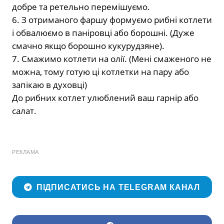
добре та ретельно перемішуємо.
6. З отриманого фаршу формуємо рибні котлети
і обвалюємо в паніровці або борошні. (Дуже
смачно якщо борошно кукурудзяне).
7. Смажимо котлети на олії. (Мені смаженого не
можна, тому готую ці котлетки на пару або
запікаю в духовці)
До рибних котлет улюблений ваш гарнір або
салат.
РЕКЛАМА
ПІДПИСАТИСЬ НА TELEGRAM КАНАЛ