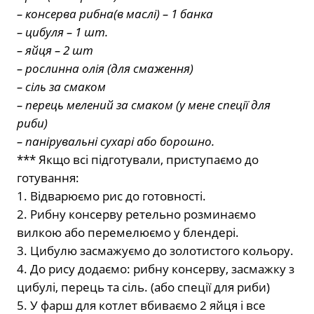
– консерва рибна(в маслі) – 1 банка
– цибуля – 1 шт.
– яйця – 2 шт
– рослинна олія (для смаження)
– сіль за смаком
– перець мелений за смаком (у мене спеції для
риби)
– панірувальні сухарі або борошно.
*** Якщо всі підготували, приступаємо до
готування:
1. Відварюємо рис до готовності.
2. Рибну консерву ретельно розминаємо
вилкою або перемелюємо у блендері.
3. Цибулю засмажуємо до золотистого кольору.
4. До рису додаємо: рибну консерву, засмажку з
цибулі, перець та сіль. (або спеції для риби)
5. У фарш для котлет вбиваємо 2 яйця і все