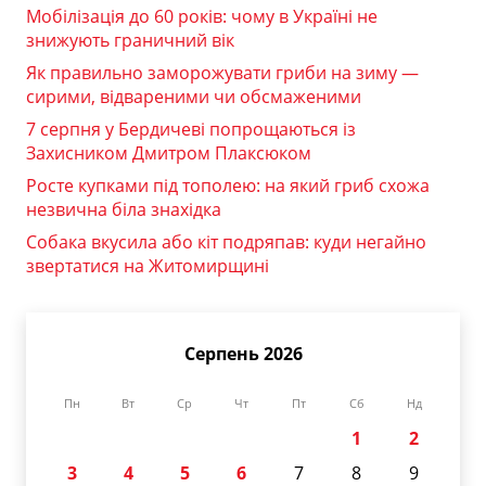
Мобілізація до 60 років: чому в Україні не
знижують граничний вік
Як правильно заморожувати гриби на зиму —
сирими, відвареними чи обсмаженими
7 серпня у Бердичеві попрощаються із
Захисником Дмитром Плаксюком
Росте купками під тополею: на який гриб схожа
незвична біла знахідка
Собака вкусила або кіт подряпав: куди негайно
звертатися на Житомирщині
Серпень 2026
Пн
Вт
Ср
Чт
Пт
Сб
Нд
1
2
3
4
5
6
7
8
9