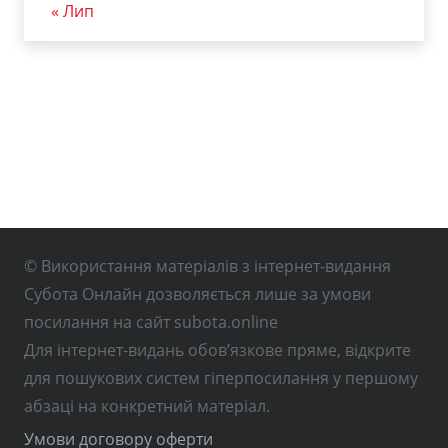
« Лип
© Використання матеріалів з інтернет-видання
Субота Онлайн дозволяється лише за умови
посилання на сайт subota.online
Для інтернет-видань обов’язкове пряме, відкрите
для пошукових систем гіперпосилання у першому
абзаці на конкретний матеріал.
Умови договору оферти