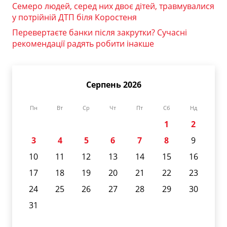
Семеро людей, серед них двоє дітей, травмувалися
у потрійній ДТП біля Коростеня
Перевертаєте банки після закрутки? Сучасні
рекомендації радять робити інакше
Серпень 2026
Пн
Вт
Ср
Чт
Пт
Сб
Нд
1
2
3
4
5
6
7
8
9
10
11
12
13
14
15
16
17
18
19
20
21
22
23
24
25
26
27
28
29
30
31