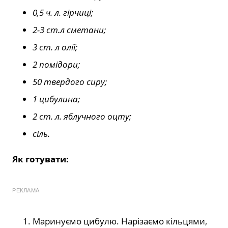
0,5 ч. л. гірчиці;
2-3 ст.л сметани;
3 ст. л олії;
2 помідори;
50 твердого сиру;
1 цибулина;
2 ст. л. яблучного оцту;
сіль.
Як готувати:
РЕКЛАМА
Маринуємо цибулю. Нарізаємо кільцями,