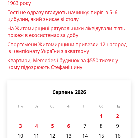
1963 року
Гості не одразу вгадують начинку: пиріг із 5–6
цибулин, який зникає зі столу
На Житомирщині рятувальники ліквідували п’ять
пожеж в екосистемах за добу
Спортсмени Житомирщини привезли 12 нагород
із чемпіонату України з акватлону
Квартири, Mercedes і будинок за $550 тисяч: у
чому підозрюють Стефанішину
Серпень 2026
Пн
Вт
Ср
Чт
Пт
Сб
Нд
1
2
3
4
5
6
7
8
9
10
11
12
13
14
15
16