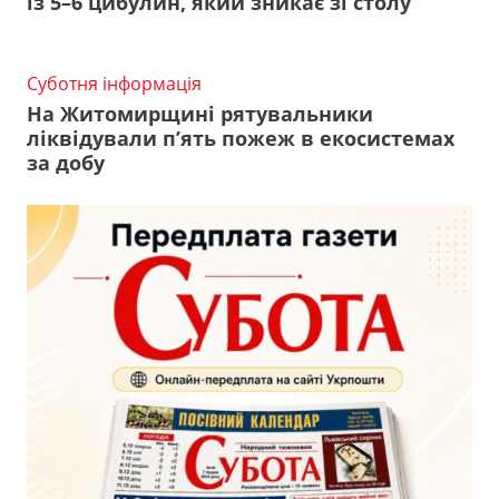
із 5–6 цибулин, який зникає зі столу
Суботня інформація
На Житомирщині рятувальники
ліквідували п’ять пожеж в екосистемах
за добу