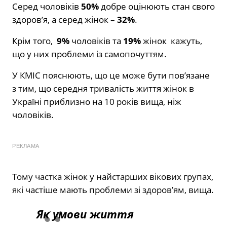
Серед чоловіків
50%
добре оцінюють стан свого
здоров’я, а серед жінок –
32%
.
Крім того,
9%
чоловіків та
19%
жінок кажуть,
що у них проблеми із самопочуттям.
У КМІС пояснюють, що це може бути пов’язане
з тим, що середня тривалість життя жінок в
Україні приблизно на 10 років вища, ніж
чоловіків.
РЕКЛАМА
Тому частка жінок у найстарших вікових групах,
які частіше мають проблеми зі здоров’ям, вища.
Як умови життя