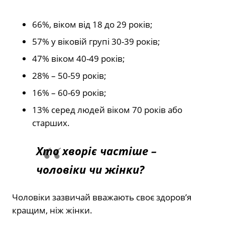
66%, віком від 18 до 29 років;
57% у віковій групі 30-39 років;
47% віком 40-49 років;
28% – 50-59 років;
16% – 60-69 років;
13% серед людей віком 70 років або
старших.
Хто хворіє частіше –
чоловіки чи жінки?
Чоловіки зазвичай вважають своє здоров’я
кращим, ніж жінки.