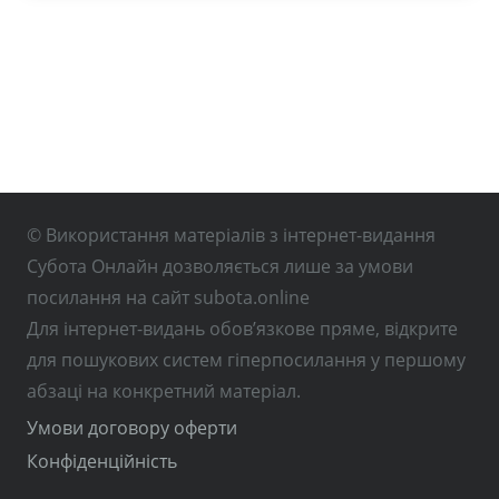
© Використання матеріалів з інтернет-видання
Субота Онлайн дозволяється лише за умови
посилання на сайт subota.online
Для інтернет-видань обов’язкове пряме, відкрите
для пошукових систем гіперпосилання у першому
абзаці на конкретний матеріал.
Умови договору оферти
Конфіденційність