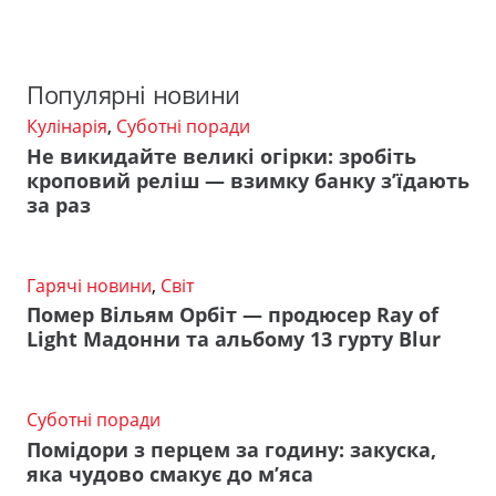
Популярні новини
Кулінарія
,
Суботні поради
Не викидайте великі огірки: зробіть
кроповий реліш — взимку банку з’їдають
за раз
Гарячі новини
,
Світ
Помер Вільям Орбіт — продюсер Ray of
Light Мадонни та альбому 13 гурту Blur
Суботні поради
Помідори з перцем за годину: закуска,
яка чудово смакує до м’яса