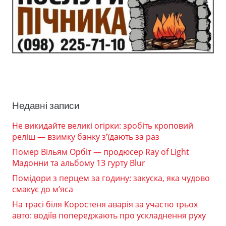
Недавні записи
Не викидайте великі огірки: зробіть кроповий
реліш — взимку банку з’їдають за раз
Помер Вільям Орбіт — продюсер Ray of Light
Мадонни та альбому 13 гурту Blur
Помідори з перцем за годину: закуска, яка чудово
смакує до м’яса
На трасі біля Коростеня аварія за участю трьох
авто: водіїв попереджають про ускладнення руху