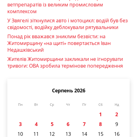
ветпрепаратів із великим промисловим
комплексом
У Звягелі зіткнулися авто і мотоцикл: водій був без
свідомості, водійку деблокували рятувальники
Понад рік вважався зниклим безвісти: на
Житомирщину «на щиті» повертається Іван
Недашківський
Жителів Житомирщини закликали не ігнорувати
тривоги: ОВА зробила термінове попередження
Серпень 2026
Пн
Вт
Ср
Чт
Пт
Сб
Нд
1
2
3
4
5
6
7
8
9
10
11
12
13
14
15
16