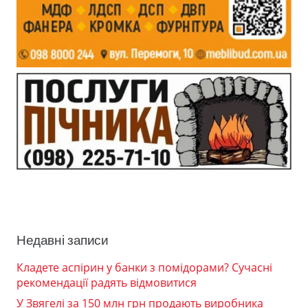
Недавні записи
Кладете аспірин у банки з помідорами? Сучасні
рекомендації радять відмовитися
У Звягелі за 150 млн грн продають виробника