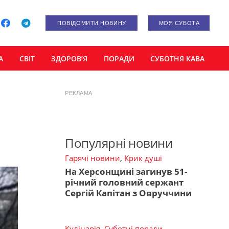
ПОВІДОМИТИ НОВИНУ
МОЯ СУБОТА
А
СВІТ
ЗДОРОВ’Я
ПОРАДИ
СУБОТНЯ КАВА
РЕКЛАМА
Популярні новини
Гарячі новини
,
Крик душі
На Херсонщині загинув 51-
річний головний сержант
Сергій Капітан з Овруччини
Кулінарія
,
Суботні поради