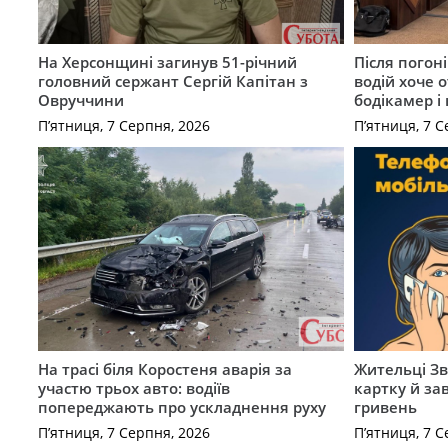
На Херсонщині загинув 51-річний
Після погон
головний сержант Сергій Капітан з
водій хоче 
Овруччини
бодікамер і
П’ятниця, 7 Серпня, 2026
П’ятниця, 7 С
На трасі біля Коростеня аварія за
Жительці З
участю трьох авто: водіїв
картку й за
попереджають про ускладнення руху
гривень
П’ятниця, 7 Серпня, 2026
П’ятниця, 7 С