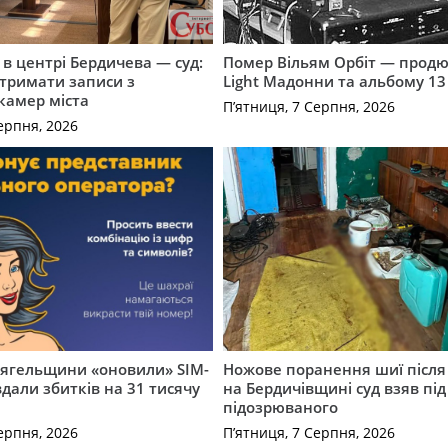
і в центрі Бердичева — суд:
Помер Вільям Орбіт — продю
отримати записи з
Light Мадонни та альбому 13 
 камер міста
П’ятниця, 7 Серпня, 2026
ерпня, 2026
вягельщини «оновили» SIM-
Ножове поранення шиї після 
вдали збитків на 31 тисячу
на Бердичівщині суд взяв під
підозрюваного
ерпня, 2026
П’ятниця, 7 Серпня, 2026