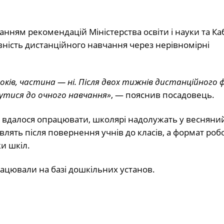
анням рекомендацій Міністерства освіти і науки та Ка
ність дистанційного навчання через нерівномірні
ків, частина — ні. Після двох тижнів дистанційного
нутися до очного навчання»
, — пояснив посадовець.
е вдалося опрацювати, школярі надолужать у весняни
овлять після повернення учнів до класів, а формат роб
и шкіл.
рацювали на базі дошкільних установ.