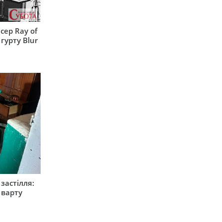
сер Ray of
гурту Blur
застілля:
 варту