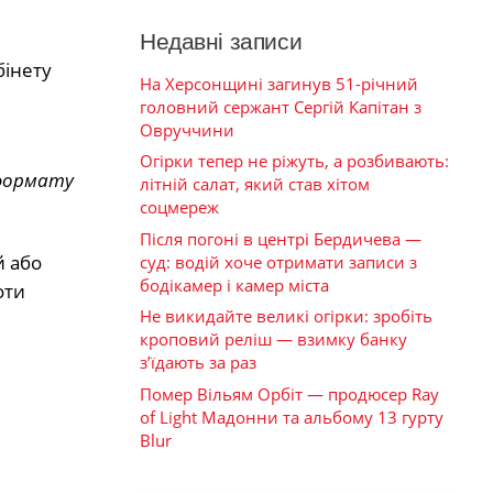
Недавні записи
бінету
На Херсонщині загинув 51-річний
головний сержант Сергій Капітан з
Овруччини
Огірки тепер не ріжуть, а розбивають:
 формату
літній салат, який став хітом
соцмереж
Після погоні в центрі Бердичева —
й або
суд: водій хоче отримати записи з
бодікамер і камер міста
оти
Не викидайте великі огірки: зробіть
кроповий реліш — взимку банку
з’їдають за раз
Помер Вільям Орбіт — продюсер Ray
of Light Мадонни та альбому 13 гурту
Blur