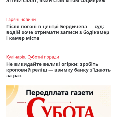
літній салат, який став хітом соцмереж
Гарячі новини
Після погоні в центрі Бердичева — суд:
водій хоче отримати записи з бодікамер
і камер міста
Кулінарія
,
Суботні поради
Не викидайте великі огірки: зробіть
кроповий реліш — взимку банку з’їдають
за раз