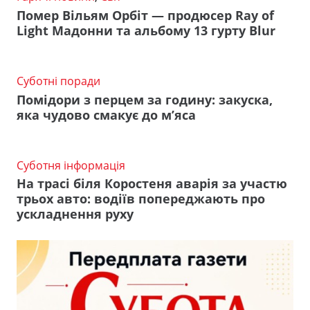
Помер Вільям Орбіт — продюсер Ray of
Light Мадонни та альбому 13 гурту Blur
Суботні поради
Помідори з перцем за годину: закуска,
яка чудово смакує до м’яса
Суботня інформація
На трасі біля Коростеня аварія за участю
трьох авто: водіїв попереджають про
ускладнення руху