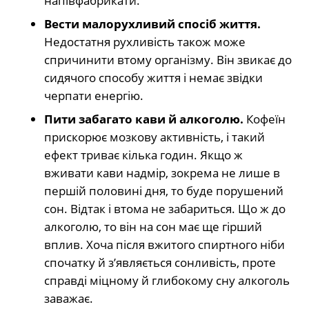
напівфабрикати.
Вести малорухливий спосіб життя.
Недостатня рухливість також може
спричинити втому організму. Він звикає до
сидячого способу життя і немає звідки
черпати енергію.
Пити забагато кави й алкоголю.
Кофеїн
прискорює мозкову активність, і такий
ефект триває кілька годин. Якщо ж
вживати кави надмір, зокрема не лише в
першій половині дня, то буде порушений
сон. Відтак і втома не забариться. Що ж до
алкоголю, то він на сон має ще гірший
вплив. Хоча після вжитого спиртного ніби
спочатку й з’являється сонливість, проте
справді міцному й глибокому сну алкоголь
заважає.