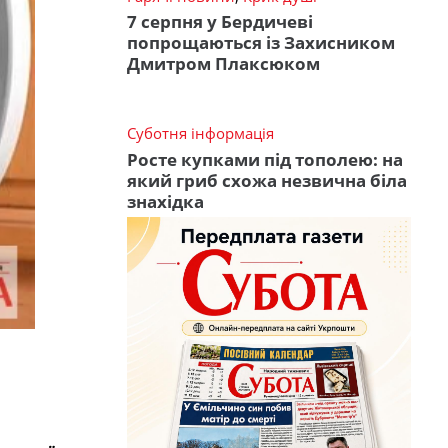
7 серпня у Бердичеві
попрощаються із Захисником
Дмитром Плаксюком
Суботня інформація
Росте купками під тополею: на
який гриб схожа незвична біла
знахідка