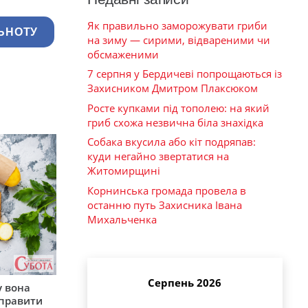
Як правильно заморожувати гриби
ЬНОТУ
на зиму — сирими, відвареними чи
обсмаженими
7 серпня у Бердичеві попрощаються із
Захисником Дмитром Плаксюком
Росте купками під тополею: на який
гриб схожа незвична біла знахідка
Собака вкусила або кіт подряпав:
куди негайно звертатися на
Житомирщині
Корнинська громада провела в
останню путь Захисника Івана
Михальченка
Серпень 2026
у вона
иправити