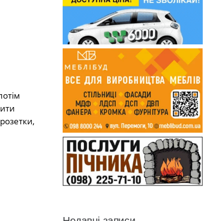
потім
тити
розетки,
Недавні записи