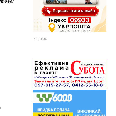
утової
РЕКЛАМА
и