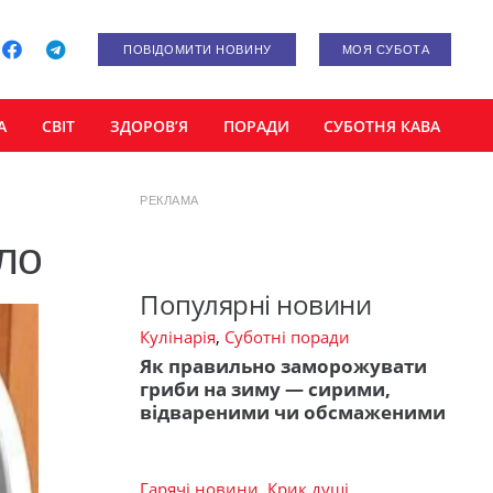
ПОВІДОМИТИ НОВИНУ
МОЯ СУБОТА
А
СВІТ
ЗДОРОВ’Я
ПОРАДИ
СУБОТНЯ КАВА
РЕКЛАМА
ло
Популярні новини
Кулінарія
,
Суботні поради
Як правильно заморожувати
гриби на зиму — сирими,
відвареними чи обсмаженими
Гарячі новини
,
Крик душі