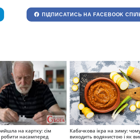
ПІДПИСАТИСЬ НА FACEBOOK СПІЛ
рийшла на картку: сім
Кабачкова ікра на зиму: чом
о робити насамперед
виходить водянистою і як в