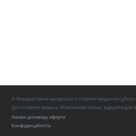
© Використання матеріалів з інтернет-видання Субота 
Для інтернет-видань обов’язкове пряме, відкрите для 
Умови договору оферти
Конфіденційність