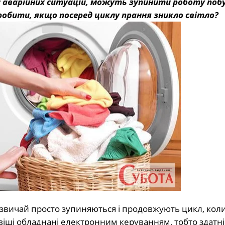
с аварійних ситуацій, можуть зупинити роботу поб
робити, якщо посеред циклу прання зникло світло?
азвичай просто зупиняються і продовжують цикл, кол
віші обладнані електронним керуванням, тобто здатні