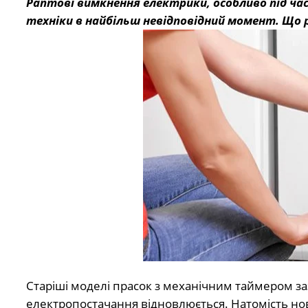
Раптові вимкнення електрики, особливо під ча
техніки в найбільш невідповідний момент. Що 
Старіші моделі прасок з механічним таймером з
електропостачання відновлюється. Натомість но