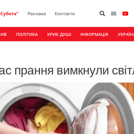
“Субота”
Реклама
Контакти
ЗИВ
ПОЛІТИКА
КРИК ДУШІ
ІНФОРМАЦІЯ
УКРАЇН
ас прання вимкнули світ