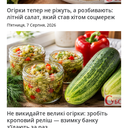
Огірки тепер не ріжуть, а розбивають:
літній салат, який став хітом соцмереж
П’ятниця, 7 Серпня, 2026
Не викидайте великі огірки: зробіть
кроповий реліш — взимку банку
з’їдають за раз