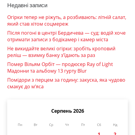
Недавні записи
Огірки тепер не ріжуть, а розбивають: літній салат,
який став хітом соцмереж
Після погоні в центрі Бердичева — суд: водій хоче
отримати записи з бодікамер і камер міста
Не викидайте великі огірки: зробіть кроповий
реліш — взимку банку з’їдають за раз
Помер Вільям Орбіт — продюсер Ray of Light
Мадонни та альбому 13 гурту Blur
Помідори з перцем за годину: закуска, яка чудово
смакує до м’яса
Серпень 2026
Пн
Вт
Ср
Чт
Пт
Сб
Нд
1
2